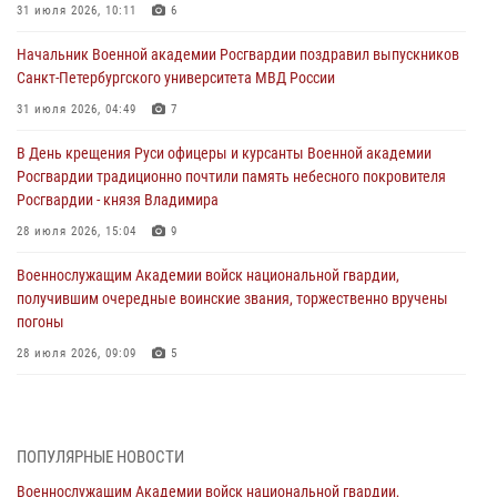
31 июля 2026, 10:11
6
Начальник Военной академии Росгвардии поздравил выпускников
Санкт-Петербургского университета МВД России
31 июля 2026, 04:49
7
В День крещения Руси офицеры и курсанты Военной академии
Росгвардии традиционно почтили память небесного покровителя
Росгвардии - князя Владимира
28 июля 2026, 15:04
9
Военнослужащим Академии войск национальной гвардии,
получившим очередные воинские звания, торжественно вручены
погоны
28 июля 2026, 09:09
5
В Военной академии Росгвардии оглашены итоги абитуриентских
сборов 2026 года
27 июля 2026, 14:49
7
ПОПУЛЯРНЫЕ НОВОСТИ
Военнослужащим Академии войск национальной гвардии,
Военная академия информирует!