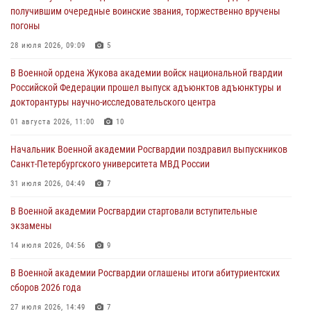
получившим очередные воинские звания, торжественно вручены
23 июля 2026, 04:51
погоны
Курсант Военной академии войск национальной гвардии принял
28 июля 2026, 09:09
5
участие в профориентационной встрече в Иверском городке
В Военной ордена Жукова академии войск национальной гвардии
22 июля 2026, 09:41
6
Российской Федерации прошел выпуск адъюнктов адъюнктуры и
докторантуры научно-исследовательского центра
Мастер‑класс по стрельбе: точность, тактика, профессионализм
01 августа 2026, 11:00
10
20 июля 2026, 11:17
8
Начальник Военной академии Росгвардии поздравил выпускников
108 лет со дня образования подразделений связи войск
Санкт-Петербургского университета МВД России
15 июля 2026, 17:03
31 июля 2026, 04:49
7
В Военной академии Росгвардии стартовали вступительные
экзамены
14 июля 2026, 04:56
9
В Военной академии Росгвардии оглашены итоги абитуриентских
сборов 2026 года
27 июля 2026, 14:49
7