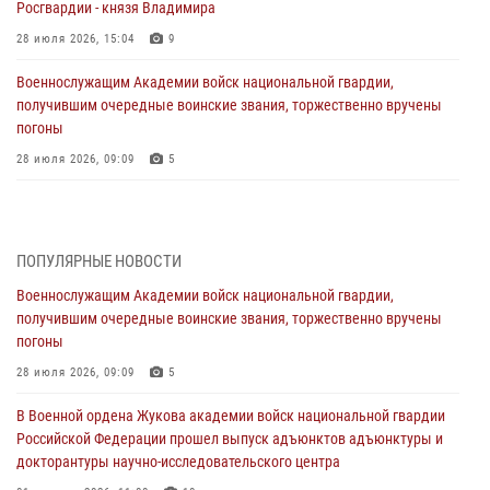
Росгвардии - князя Владимира
28 июля 2026, 15:04
9
Военнослужащим Академии войск национальной гвардии,
получившим очередные воинские звания, торжественно вручены
погоны
28 июля 2026, 09:09
5
В Военной академии Росгвардии оглашены итоги абитуриентских
сборов 2026 года
27 июля 2026, 14:49
7
ПОПУЛЯРНЫЕ НОВОСТИ
Военнослужащим Академии войск национальной гвардии,
Военная академия информирует!
получившим очередные воинские звания, торжественно вручены
23 июля 2026, 04:51
погоны
Курсант Военной академии войск национальной гвардии принял
28 июля 2026, 09:09
5
участие в профориентационной встрече в Иверском городке
В Военной ордена Жукова академии войск национальной гвардии
22 июля 2026, 09:41
6
Российской Федерации прошел выпуск адъюнктов адъюнктуры и
докторантуры научно-исследовательского центра
Мастер‑класс по стрельбе: точность, тактика, профессионализм