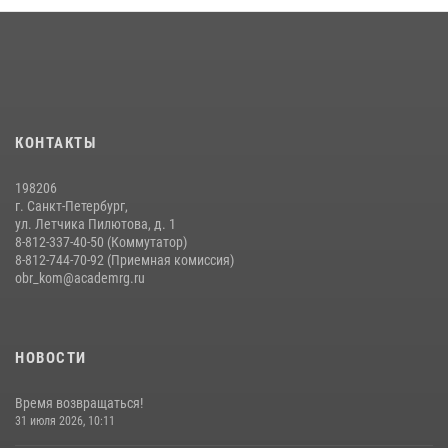
14 июля 2026, 14:15
9
На старт, внимание, марш!
09 июля 2026, 11:18
9
Помнить. Соответствовать. Действовать.
КОНТАКТЫ
14 июля 2026, 14:09
9
198206
г. Санкт-Петербург,
ул. Летчика Пилютова, д. 1
8-812-337-40-50 (Коммутатор)
8-812-744-70-92 (Приемная комиссия)
obr_kom@academrg.ru
НОВОСТИ
Время возвращаться!
31 июля 2026, 10:11