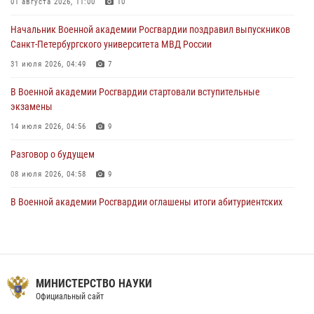
01 августа 2026, 11:00
10
20 июля 2026, 11:17
8
Начальник Военной академии Росгвардии поздравил выпускников
108 лет со дня образования подразделений связи войск
Санкт-Петербургского университета МВД России
15 июля 2026, 17:03
31 июля 2026, 04:49
7
В Военной академии Росгвардии стартовали вступительные
экзамены
14 июля 2026, 04:56
9
Разговор о будущем
08 июля 2026, 04:58
9
В Военной академии Росгвардии оглашены итоги абитуриентских
сборов 2026 года
27 июля 2026, 14:49
7
Тренировка с лучшими!
МИНИСТЕРСТВО НАУКИ
09 июля 2026, 11:58
9
Официальный сайт
Праздник семейного тепла и преданности