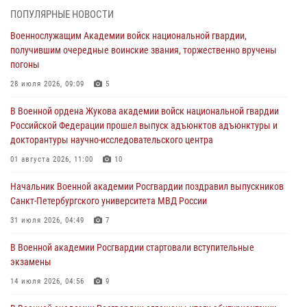
Росгвардии - князя Владимира
ПОПУЛЯРНЫЕ НОВОСТИ
28 июля 2026, 15:04
9
Военнослужащим Академии войск национальной гвардии,
получившим очередные воинские звания, торжественно вручены
Военнослужащим Академии войск национальной гвардии,
погоны
получившим очередные воинские звания, торжественно вручены
погоны
28 июля 2026, 09:09
5
28 июля 2026, 09:09
5
В Военной ордена Жукова академии войск национальной гвардии
Российской Федерации прошел выпуск адъюнктов адъюнктуры и
В Военной академии Росгвардии оглашены итоги абитуриентских
докторантуры научно-исследовательского центра
сборов 2026 года
01 августа 2026, 11:00
10
27 июля 2026, 14:49
7
Начальник Военной академии Росгвардии поздравил выпускников
Военная академия информирует!
Санкт-Петербургского университета МВД России
23 июля 2026, 04:51
31 июля 2026, 04:49
7
В Военной академии Росгвардии стартовали вступительные
экзамены
14 июля 2026, 04:56
9