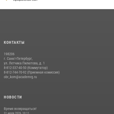
На старт, внимание, марш!
09 июля 2026, 11:18
9
Помнить. Соответствовать. Действовать.
14 июля 2026, 14:09
9
Мастер‑класс по стрельбе: точность, тактика, профессионализм
КОНТАКТЫ
20 июля 2026, 11:17
8
198206
г. Санкт-Петербург,
ул. Летчика Пилютова, д. 1
8-812-337-40-50 (Коммутатор)
8-812-744-70-92 (Приемная комиссия)
obr_kom@academrg.ru
НОВОСТИ
Время возвращаться!
31 июля 2026, 10:11