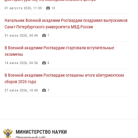
Мастер‑класс по стрельбе: точность, тактика, профессионализм
01 августа 2026, 11:00
10
20 июля 2026, 11:17
8
Начальник Военной академии Росгвардии поздравил выпускников
108 лет со дня образования подразделений связи войск
Санкт-Петербургского университета МВД России
15 июля 2026, 17:03
31 июля 2026, 04:49
7
В Военной академии Росгвардии стартовали вступительные
экзамены
14 июля 2026, 04:56
9
В Военной академии Росгвардии оглашены итоги абитуриентских
сборов 2026 года
27 июля 2026, 14:49
7
Тренировка с лучшими!
09 июля 2026, 11:58
9
Праздник семейного тепла и преданности
МИНИСТЕРСТВО НАУКИ
14 июля 2026, 14:15
9
Официальный сайт