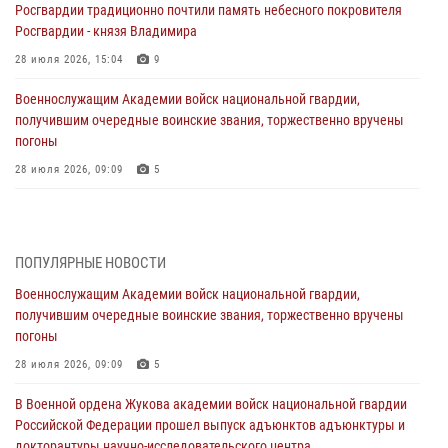
Росгвардии традиционно почтили память небесного покровителя
Росгвардии - князя Владимира
28 июля 2026, 15:04
9
Военнослужащим Академии войск национальной гвардии,
получившим очередные воинские звания, торжественно вручены
погоны
28 июля 2026, 09:09
5
В Военной академии Росгвардии оглашены итоги абитуриентских
сборов 2026 года
27 июля 2026, 14:49
7
ПОПУЛЯРНЫЕ НОВОСТИ
Военнослужащим Академии войск национальной гвардии,
Военная академия информирует!
получившим очередные воинские звания, торжественно вручены
23 июля 2026, 04:51
погоны
Курсант Военной академии войск национальной гвардии принял
28 июля 2026, 09:09
5
участие в профориентационной встрече в Иверском городке
В Военной ордена Жукова академии войск национальной гвардии
22 июля 2026, 09:41
6
Российской Федерации прошел выпуск адъюнктов адъюнктуры и
докторантуры научно-исследовательского центра