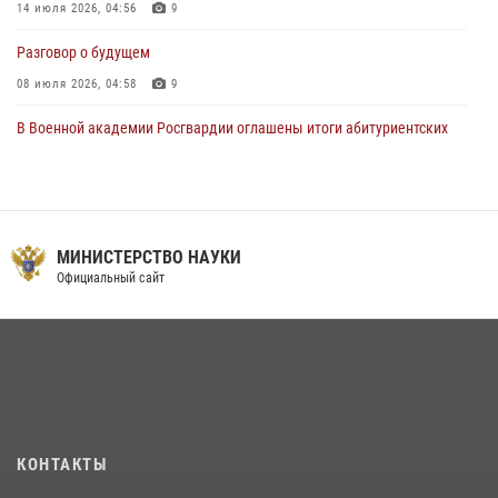
14 июля 2026, 04:56
9
Разговор о будущем
08 июля 2026, 04:58
9
В Военной академии Росгвардии оглашены итоги абитуриентских
сборов 2026 года
27 июля 2026, 14:49
7
Тренировка с лучшими!
МИНИСТЕРСТВО НАУКИ
09 июля 2026, 11:58
9
Официальный сайт
Праздник семейного тепла и преданности
14 июля 2026, 14:15
9
На старт, внимание, марш!
09 июля 2026, 11:18
9
Помнить. Соответствовать. Действовать.
КОНТАКТЫ
14 июля 2026, 14:09
9