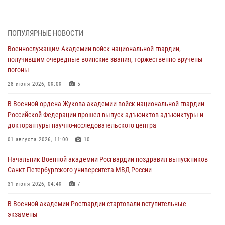
В Военной академии Росгвардии оглашены итоги абитуриентских
сборов 2026 года
27 июля 2026, 14:49
7
ПОПУЛЯРНЫЕ НОВОСТИ
Военнослужащим Академии войск национальной гвардии,
Военная академия информирует!
получившим очередные воинские звания, торжественно вручены
23 июля 2026, 04:51
погоны
Курсант Военной академии войск национальной гвардии принял
28 июля 2026, 09:09
5
участие в профориентационной встрече в Иверском городке
В Военной ордена Жукова академии войск национальной гвардии
22 июля 2026, 09:41
6
Российской Федерации прошел выпуск адъюнктов адъюнктуры и
докторантуры научно-исследовательского центра
Мастер‑класс по стрельбе: точность, тактика, профессионализм
01 августа 2026, 11:00
10
20 июля 2026, 11:17
8
Начальник Военной академии Росгвардии поздравил выпускников
108 лет со дня образования подразделений связи войск
Санкт-Петербургского университета МВД России
15 июля 2026, 17:03
31 июля 2026, 04:49
7
В Военной академии Росгвардии стартовали вступительные
экзамены