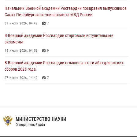
Начальник Военной академии Росгвардии поздравил выпускников
Военная академия информирует!
Санкт-Петербургского университета МВД России
23 июля 2026, 04:51
31 июля 2026, 04:49
7
В Военной академии Росгвардии стартовали вступительные
экзамены
14 июля 2026, 04:56
9
В Военной академии Росгвардии оглашены итоги абитуриентских
сборов 2026 года
27 июля 2026, 14:49
7
Праздник семейного тепла и преданности
14 июля 2026, 14:15
9
Помнить. Соответствовать. Действовать.
МИНИСТЕРСТВО НАУКИ
14 июля 2026, 14:09
9
Официальный сайт
Мастер‑класс по стрельбе: точность, тактика, профессионализм