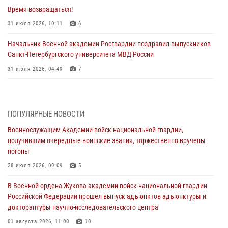
Время возвращаться!
31 июля 2026, 10:11
6
Начальник Военной академии Росгвардии поздравил выпускников
Санкт-Петербургского университета МВД России
31 июля 2026, 04:49
7
В День крещения Руси офицеры и курсанты Военной академии
Росгвардии традиционно почтили память небесного покровителя
Росгвардии - князя Владимира
ПОПУЛЯРНЫЕ НОВОСТИ
28 июля 2026, 15:04
9
Военнослужащим Академии войск национальной гвардии,
получившим очередные воинские звания, торжественно вручены
Военнослужащим Академии войск национальной гвардии,
погоны
получившим очередные воинские звания, торжественно вручены
погоны
28 июля 2026, 09:09
5
28 июля 2026, 09:09
5
В Военной ордена Жукова академии войск национальной гвардии
Российской Федерации прошел выпуск адъюнктов адъюнктуры и
В Военной академии Росгвардии оглашены итоги абитуриентских
докторантуры научно-исследовательского центра
сборов 2026 года
01 августа 2026, 11:00
10
27 июля 2026, 14:49
7