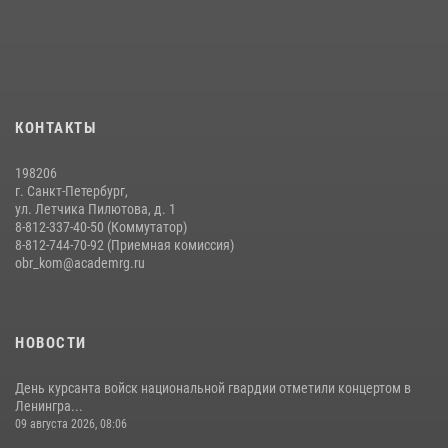
20 июля 2026, 11:17
8
Время возвращаться!
31 июля 2026, 10:11
6
Военная академия информирует!
КОНТАКТЫ
23 июля 2026, 04:51
198206
г. Санкт-Петербург,
ул. Летчика Пилютова, д. 1
8-812-337-40-50 (Коммутатор)
8-812-744-70-92 (Приемная комиссия)
obr_kom@academrg.ru
НОВОСТИ
День курсанта войск национальной гвардии отметили концертом в
Ленингра...
09 августа 2026, 08:06