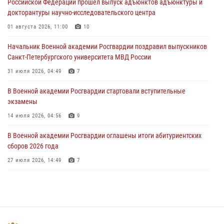
Российской Федерации прошел выпуск адъюнктов адъюнктуры и
докторантуры научно-исследовательского центра
Мастер‑класс по стрельбе: точность, тактика, профессионализм
01 августа 2026, 11:00
10
20 июля 2026, 11:17
8
Начальник Военной академии Росгвардии поздравил выпускников
108 лет со дня образования подразделений связи войск
Санкт-Петербургского университета МВД России
15 июля 2026, 17:03
31 июля 2026, 04:49
7
В Военной академии Росгвардии стартовали вступительные
экзамены
14 июля 2026, 04:56
9
В Военной академии Росгвардии оглашены итоги абитуриентских
сборов 2026 года
27 июля 2026, 14:49
7
Тренировка с лучшими!
09 июля 2026, 11:58
9
Праздник семейного тепла и преданности