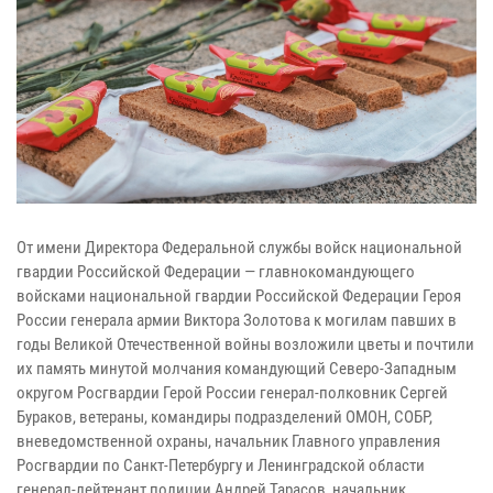
От имени Директора Федеральной службы войск национальной
гвардии Российской Федерации — главнокомандующего
войсками национальной гвардии Российской Федерации Героя
России генерала армии Виктора Золотова к могилам павших в
годы Великой Отечественной войны возложили цветы и почтили
их память минутой молчания командующий Северо-Западным
округом Росгвардии Герой России генерал-полковник Сергей
Бураков, ветераны, командиры подразделений ОМОН, СОБР,
вневедомственной охраны, начальник Главного управления
Росгвардии по Санкт-Петербургу и Ленинградской области
генерал-лейтенант полиции Андрей Тарасов, начальник