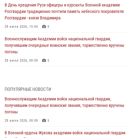
В День крещения Руси офицеры и курсанты Военной академии
Росгвардии традиционно почтили память небесного покровителя
Росгвардии - князя Владимира
28 июля 2026, 15:04
9
Военнослужащим Академии войск национальной гвардии,
получившим очередные воинские звания, торжественно вручены
погоны
28 июля 2026, 09:09
5
В Военной академии Росгвардии оглашены итоги абитуриентских
сборов 2026 года
27 июля 2026, 14:49
7
ПОПУЛЯРНЫЕ НОВОСТИ
Военнослужащим Академии войск национальной гвардии,
Военная академия информирует!
получившим очередные воинские звания, торжественно вручены
23 июля 2026, 04:51
погоны
Курсант Военной академии войск национальной гвардии принял
28 июля 2026, 09:09
5
участие в профориентационной встрече в Иверском городке
В Военной ордена Жукова академии войск национальной гвардии
22 июля 2026, 09:41
6