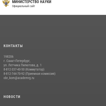
МИНИСТЕРСТВО НАУКИ
14 июля 2026, 14:15
9
Официальный сайт
На старт, внимание, марш!
09 июля 2026, 11:18
9
Помнить. Соответствовать. Действовать.
14 июля 2026, 14:09
9
Мастер‑класс по стрельбе: точность, тактика, профессионализм
КОНТАКТЫ
20 июля 2026, 11:17
8
198206
г. Санкт-Петербург,
ул. Летчика Пилютова, д. 1
8-812-337-40-50 (Коммутатор)
8-812-744-70-92 (Приемная комиссия)
obr_kom@academrg.ru
НОВОСТИ