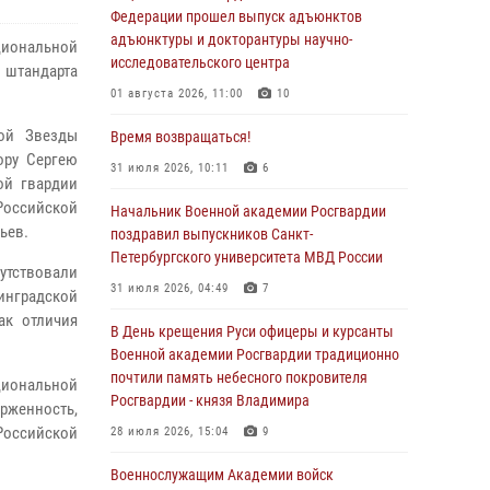
Федерации прошел выпуск адъюнктов
адъюнктуры и докторантуры научно-
ациональной
исследовательского центра
 штандарта
01 августа 2026, 11:00
10
ой Звезды
Время возвращаться!
ору Сергею
31 июля 2026, 10:11
6
ой гвардии
Российской
Начальник Военной академии Росгвардии
ьев.
поздравил выпускников Санкт-
Петербургского университета МВД России
тствовали
31 июля 2026, 04:49
7
инградской
ак отличия
В День крещения Руси офицеры и курсанты
Военной академии Росгвардии традиционно
почтили память небесного покровителя
циональной
Росгвардии - князя Владимира
рженность,
 Российской
28 июля 2026, 15:04
9
Военнослужащим Академии войск