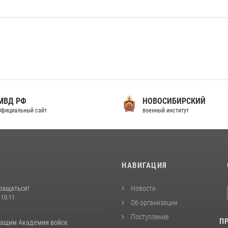
МВД РФ
НОВОСИБИРСКИЙ
фициальный сайт
военный институт
И
НАВИГАЦИЯ
ращаться!
Новости
 10:11
Об организации
Поступление
П
ащим Академии войск