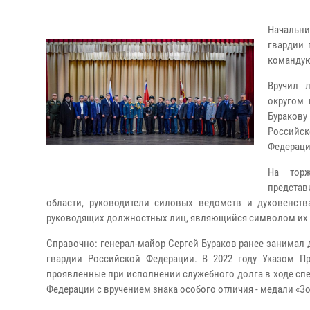
Начальни
гвардии 
командую
Вручил 
округом 
Буракову
Российск
Федераци
На торж
представ
области, руководители силовых ведомств и духовенст
руководящих должностных лиц, являющийся символом их в
Справочно: генерал-майор Сергей Бураков ранее занима
гвардии Российской Федерации. В 2022 году Указом Пр
проявленные при исполнении служебного долга в ходе спе
Федерации с вручением знака особого отличия - медали «Зо