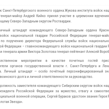
к Санкт-Петербургского военного ордена Жукова института войск н
генерал-майор Андрей Кийко принял участие в церемонии вручения
щему Северо-Западным округом Росгвардии.
личный штандарт командующего Северо-Западным ордена Красн
войск национальной гвардии Российской Федерации генерал-май
 по поручению директора Федеральной службы войск национальн
ой Федерации – главнокомандующего войск национальной гвардии 
и генерала армии Виктора Золотова генерал-лейтенант Алексей Вороб
ественном мероприятии в качестве почетных гостей прису
ители органов государственной власти г. Санкт-Петербурга и Лен
ва. Личный штандарт — особо почётный персонифицированный зн
оинского долга и личной ответственности за руководство.
л должность заместителя командующего Сибирским округом войск на
езидента Российской Федерации за мужество, отвагу и самоотве
циальной военной операции, Сергей Бураков удостоен звания Героя
лотая Звезда».