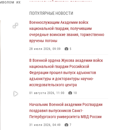
имволом их
национальной гвардии, получившим
очередные воинские звания, торжественно
ПОПУЛЯРНЫЕ НОВОСТИ
вручены погоны
Военнослужащим Академии войск
28 июля 2026, 09:09
5
национальной гвардии, получившим
В Военной академии Росгвардии оглашены
очередные воинские звания, торжественно
итоги абитуриентских сборов 2026 года
вручены погоны
27 июля 2026, 14:49
7
28 июля 2026, 09:09
5
Военная академия информирует!
В Военной ордена Жукова академии войск
национальной гвардии Российской
23 июля 2026, 04:51
Федерации прошел выпуск адъюнктов
адъюнктуры и докторантуры научно-
Курсант Военной академии войск
исследовательского центра
национальной гвардии принял участие в
профориентационной встрече в Иверском
01 августа 2026, 11:00
10
городке
Начальник Военной академии Росгвардии
22 июля 2026, 09:41
6
поздравил выпускников Санкт-
Петербургского университета МВД России
Мастер‑класс по стрельбе: точность, тактика,
профессионализм
31 июля 2026, 04:49
7