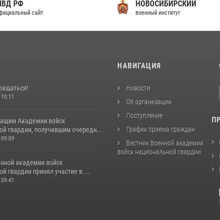
МВД РФ
НОВОСИБИРСКИЙ
фициальный сайт
военный институт
И
НАВИГАЦИЯ
ращаться!
Новости
 10:11
Об организации
Поступление
П
ащим Академии войск
График приема граждан
ой гвардии, получившим очередн...
 09:09
Вестник Военной академии
войск национальной гвардии
енной академии войск
й гвардии принял участие в ...
 09:41