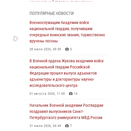
национальной гвардии, получившим
очередные воинские звания, торжественно
ПОПУЛЯРНЫЕ НОВОСТИ
вручены погоны
Военнослужащим Академии войск
28 июля 2026, 09:09
5
национальной гвардии, получившим
В Военной академии Росгвардии оглашены
очередные воинские звания, торжественно
итоги абитуриентских сборов 2026 года
вручены погоны
27 июля 2026, 14:49
7
28 июля 2026, 09:09
5
Военная академия информирует!
В Военной ордена Жукова академии войск
национальной гвардии Российской
23 июля 2026, 04:51
Федерации прошел выпуск адъюнктов
адъюнктуры и докторантуры научно-
Курсант Военной академии войск
исследовательского центра
национальной гвардии принял участие в
профориентационной встрече в Иверском
01 августа 2026, 11:00
10
городке
Начальник Военной академии Росгвардии
22 июля 2026, 09:41
6
поздравил выпускников Санкт-
Петербургского университета МВД России
Мастер‑класс по стрельбе: точность, тактика,
профессионализм
31 июля 2026, 04:49
7