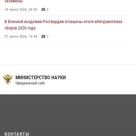
экзамены
14 июля 2026, 04:56
9
В Военной академии Росгвардии оглашены итоги абитуриентских
сборов 2026 года
27 июля 2026, 14:49
7
Тренировка с лучшими!
09 июля 2026, 11:58
9
Праздник семейного тепла и преданности
МИНИСТЕРСТВО НАУКИ
14 июля 2026, 14:15
9
Официальный сайт
На старт, внимание, марш!
09 июля 2026, 11:18
9
Помнить. Соответствовать. Действовать.
14 июля 2026, 14:09
9
Мастер‑класс по стрельбе: точность, тактика, профессионализм
КОНТАКТЫ