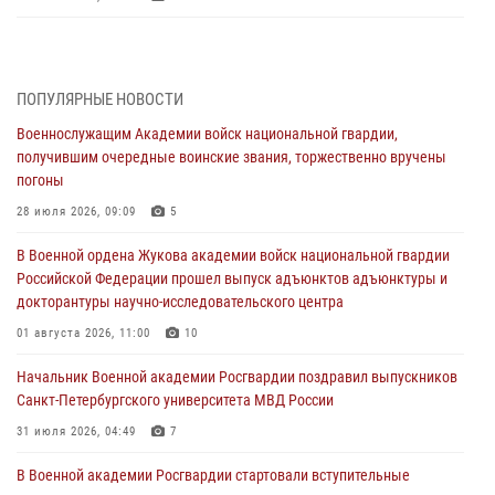
В Военной академии Росгвардии оглашены итоги абитуриентских
сборов 2026 года
27 июля 2026, 14:49
7
ПОПУЛЯРНЫЕ НОВОСТИ
Военнослужащим Академии войск национальной гвардии,
Военная академия информирует!
получившим очередные воинские звания, торжественно вручены
23 июля 2026, 04:51
погоны
Курсант Военной академии войск национальной гвардии принял
28 июля 2026, 09:09
5
участие в профориентационной встрече в Иверском городке
В Военной ордена Жукова академии войск национальной гвардии
22 июля 2026, 09:41
6
Российской Федерации прошел выпуск адъюнктов адъюнктуры и
докторантуры научно-исследовательского центра
Мастер‑класс по стрельбе: точность, тактика, профессионализм
01 августа 2026, 11:00
10
20 июля 2026, 11:17
8
Начальник Военной академии Росгвардии поздравил выпускников
108 лет со дня образования подразделений связи войск
Санкт-Петербургского университета МВД России
15 июля 2026, 17:03
31 июля 2026, 04:49
7
В Военной академии Росгвардии стартовали вступительные