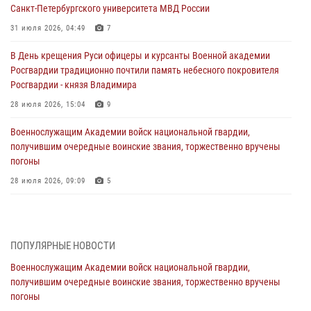
Санкт-Петербургского университета МВД России
31 июля 2026, 04:49
7
В День крещения Руси офицеры и курсанты Военной академии
Росгвардии традиционно почтили память небесного покровителя
Росгвардии - князя Владимира
28 июля 2026, 15:04
9
Военнослужащим Академии войск национальной гвардии,
получившим очередные воинские звания, торжественно вручены
погоны
28 июля 2026, 09:09
5
В Военной академии Росгвардии оглашены итоги абитуриентских
сборов 2026 года
27 июля 2026, 14:49
7
ПОПУЛЯРНЫЕ НОВОСТИ
Военнослужащим Академии войск национальной гвардии,
Военная академия информирует!
получившим очередные воинские звания, торжественно вручены
23 июля 2026, 04:51
погоны