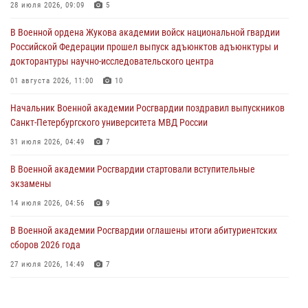
Курсант Военной академии войск национальной гвардии принял
28 июля 2026, 09:09
5
участие в профориентационной встрече в Иверском городке
В Военной ордена Жукова академии войск национальной гвардии
22 июля 2026, 09:41
6
Российской Федерации прошел выпуск адъюнктов адъюнктуры и
докторантуры научно-исследовательского центра
Мастер‑класс по стрельбе: точность, тактика, профессионализм
01 августа 2026, 11:00
10
20 июля 2026, 11:17
8
Начальник Военной академии Росгвардии поздравил выпускников
108 лет со дня образования подразделений связи войск
Санкт-Петербургского университета МВД России
15 июля 2026, 17:03
31 июля 2026, 04:49
7
В Военной академии Росгвардии стартовали вступительные
экзамены
14 июля 2026, 04:56
9
В Военной академии Росгвардии оглашены итоги абитуриентских
сборов 2026 года
27 июля 2026, 14:49
7
Тренировка с лучшими!