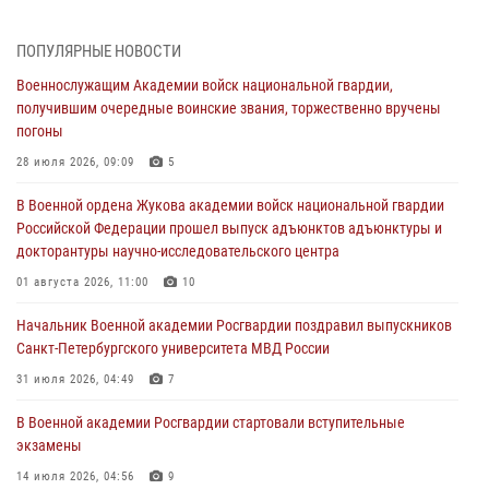
сборов 2026 года
27 июля 2026, 14:49
7
ПОПУЛЯРНЫЕ НОВОСТИ
Военнослужащим Академии войск национальной гвардии,
Военная академия информирует!
получившим очередные воинские звания, торжественно вручены
23 июля 2026, 04:51
погоны
Курсант Военной академии войск национальной гвардии принял
28 июля 2026, 09:09
5
участие в профориентационной встрече в Иверском городке
В Военной ордена Жукова академии войск национальной гвардии
22 июля 2026, 09:41
6
Российской Федерации прошел выпуск адъюнктов адъюнктуры и
докторантуры научно-исследовательского центра
Мастер‑класс по стрельбе: точность, тактика, профессионализм
01 августа 2026, 11:00
10
20 июля 2026, 11:17
8
Начальник Военной академии Росгвардии поздравил выпускников
108 лет со дня образования подразделений связи войск
Санкт-Петербургского университета МВД России
15 июля 2026, 17:03
31 июля 2026, 04:49
7
В Военной академии Росгвардии стартовали вступительные
экзамены
14 июля 2026, 04:56
9