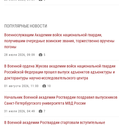
В Военной академии Росгвардии оглашены итоги абитуриентских
сборов 2026 года
27 июля 2026, 14:49
7
ПОПУЛЯРНЫЕ НОВОСТИ
Военнослужащим Академии войск национальной гвардии,
Военная академия информирует!
получившим очередные воинские звания, торжественно вручены
23 июля 2026, 04:51
погоны
Курсант Военной академии войск национальной гвардии принял
28 июля 2026, 09:09
5
участие в профориентационной встрече в Иверском городке
В Военной ордена Жукова академии войск национальной гвардии
22 июля 2026, 09:41
6
Российской Федерации прошел выпуск адъюнктов адъюнктуры и
докторантуры научно-исследовательского центра
Мастер‑класс по стрельбе: точность, тактика, профессионализм
01 августа 2026, 11:00
10
20 июля 2026, 11:17
8
Начальник Военной академии Росгвардии поздравил выпускников
108 лет со дня образования подразделений связи войск
Санкт-Петербургского университета МВД России
15 июля 2026, 17:03
31 июля 2026, 04:49
7
В Военной академии Росгвардии стартовали вступительные