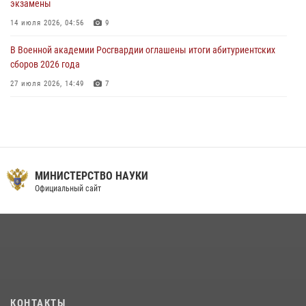
экзамены
14 июля 2026, 04:56
9
В Военной академии Росгвардии оглашены итоги абитуриентских
сборов 2026 года
27 июля 2026, 14:49
7
Тренировка с лучшими!
09 июля 2026, 11:58
9
Праздник семейного тепла и преданности
МИНИСТЕРСТВО НАУКИ
14 июля 2026, 14:15
9
Официальный сайт
На старт, внимание, марш!
09 июля 2026, 11:18
9
Помнить. Соответствовать. Действовать.
14 июля 2026, 14:09
9
Мастер‑класс по стрельбе: точность, тактика, профессионализм
КОНТАКТЫ