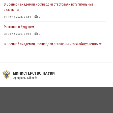
В Военной академии Росгвардии стартовали вступительные
экзамены
14 июля 2026, 04:56
9
Разговор о будущем
08 июля 2026, 04:58
9
В Военной академии Росгвардии оглашены итоги абитуриентских
сборов 2026 года
27 июля 2026, 14:49
7
Тренировка с лучшими!
МИНИСТЕРСТВО НАУКИ
09 июля 2026, 11:58
9
Официальный сайт
Праздник семейного тепла и преданности
14 июля 2026, 14:15
9
На старт, внимание, марш!
09 июля 2026, 11:18
9