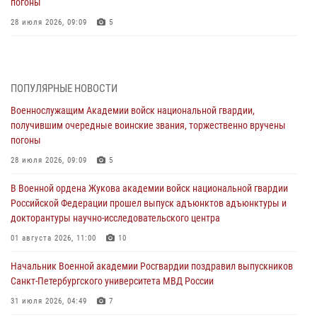
погоны
28 июля 2026, 09:09
5
В Военной академии Росгвардии оглашены итоги абитуриентских
сборов 2026 года
27 июля 2026, 14:49
7
ПОПУЛЯРНЫЕ НОВОСТИ
Военнослужащим Академии войск национальной гвардии,
Военная академия информирует!
получившим очередные воинские звания, торжественно вручены
23 июля 2026, 04:51
погоны
Курсант Военной академии войск национальной гвардии принял
28 июля 2026, 09:09
5
участие в профориентационной встрече в Иверском городке
В Военной ордена Жукова академии войск национальной гвардии
22 июля 2026, 09:41
6
Российской Федерации прошел выпуск адъюнктов адъюнктуры и
докторантуры научно-исследовательского центра
Мастер‑класс по стрельбе: точность, тактика, профессионализм
01 августа 2026, 11:00
10
20 июля 2026, 11:17
8
Начальник Военной академии Росгвардии поздравил выпускников
108 лет со дня образования подразделений связи войск
Санкт-Петербургского университета МВД России
15 июля 2026, 17:03
31 июля 2026, 04:49
7