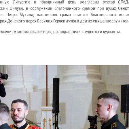
енную Литургию в праздничный день возглавил ректор СПбД
ский Силуан, в сослужении благочинного храмов при вузах Санкт-
ея Петра Мухина, настоятеля храма святого благоверного вели
рия Донского иерея Василия Герасимчука и других священнослужител
лужением молились ректоры, преподаватели, студенты и курсанты.