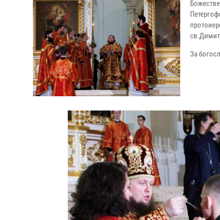
Божеств
Петергоф
протоиер
св.Димит
За богос