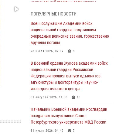
национальной гвардии, получившим
очередные воинские звания, торжественно
ПОПУЛЯРНЫЕ НОВОСТИ
вручены погоны
Военнослужащим Академии войск
28 июля 2026, 09:09
5
национальной гвардии, получившим
В Военной академии Росгвардии оглашены
очередные воинские звания, торжественно
итоги абитуриентских сборов 2026 года
вручены погоны
27 июля 2026, 14:49
7
28 июля 2026, 09:09
5
Военная академия информирует!
В Военной ордена Жукова академии войск
национальной гвардии Российской
23 июля 2026, 04:51
Федерации прошел выпуск адъюнктов
адъюнктуры и докторантуры научно-
Курсант Военной академии войск
исследовательского центра
национальной гвардии принял участие в
профориентационной встрече в Иверском
01 августа 2026, 11:00
10
городке
Начальник Военной академии Росгвардии
22 июля 2026, 09:41
6
поздравил выпускников Санкт-
Петербургского университета МВД России
Мастер‑класс по стрельбе: точность, тактика,
профессионализм
31 июля 2026, 04:49
7