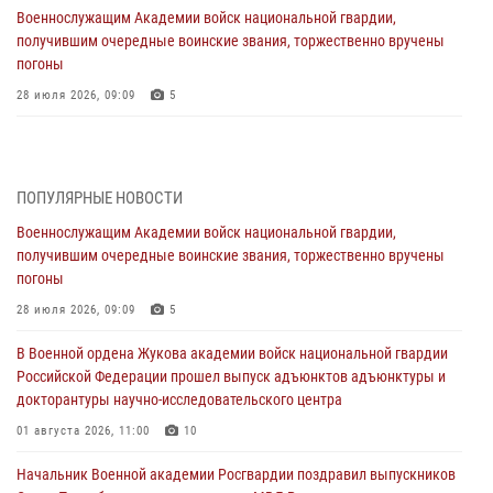
Военнослужащим Академии войск национальной гвардии,
получившим очередные воинские звания, торжественно вручены
погоны
28 июля 2026, 09:09
5
В Военной академии Росгвардии оглашены итоги абитуриентских
сборов 2026 года
27 июля 2026, 14:49
7
ПОПУЛЯРНЫЕ НОВОСТИ
Военнослужащим Академии войск национальной гвардии,
Военная академия информирует!
получившим очередные воинские звания, торжественно вручены
23 июля 2026, 04:51
погоны
Курсант Военной академии войск национальной гвардии принял
28 июля 2026, 09:09
5
участие в профориентационной встрече в Иверском городке
В Военной ордена Жукова академии войск национальной гвардии
22 июля 2026, 09:41
6
Российской Федерации прошел выпуск адъюнктов адъюнктуры и
докторантуры научно-исследовательского центра
Мастер‑класс по стрельбе: точность, тактика, профессионализм
01 августа 2026, 11:00
10
20 июля 2026, 11:17
8
Начальник Военной академии Росгвардии поздравил выпускников
108 лет со дня образования подразделений связи войск