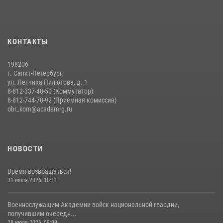
На старт, внимание, марш!
09 июля 2026, 11:18
9
Помнить. Соответствовать. Действовать.
КОНТАКТЫ
14 июля 2026, 14:09
9
198206
г. Санкт-Петербург,
ул. Летчика Пилютова, д. 1
8-812-337-40-50 (Коммутатор)
8-812-744-70-92 (Приемная комиссия)
obr_kom@academrg.ru
НОВОСТИ
Время возвращаться!
31 июля 2026, 10:11
Военнослужащим Академии войск национальной гвардии,
получившим очередн...
28 июля 2026, 09:09