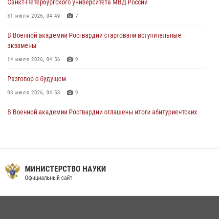
Санкт-Петербургского университета МВД России
15 июля 2026, 17:03
31 июля 2026, 04:49
7
В Военной академии Росгвардии стартовали вступительные
экзамены
14 июля 2026, 04:56
9
Разговор о будущем
08 июля 2026, 04:58
9
В Военной академии Росгвардии оглашены итоги абитуриентских
сборов 2026 года
27 июля 2026, 14:49
7
Тренировка с лучшими!
МИНИСТЕРСТВО НАУКИ
09 июля 2026, 11:58
9
Официальный сайт
Праздник семейного тепла и преданности
14 июля 2026, 14:15
9