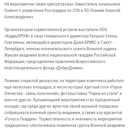
На мероприятии также присутствовал Заместитель начальника
Главного управления Росгвардии по СПб и ЛО Ломаев Алексей
Александрович.
Организатором торжественной встречи выступили ООО
«КадрыПРОФ» в лице генерального директора Галушко Елены
Сергеевны, являющейся директором Дома БРИКС в Санкт-
Петербурге, членом попечительского совета Военной ордена
Жукова академии войск национальной гвардии Российской
Федерации, председателем правления Всероссийского
благотворительного фонда «ДоброДомик».
Помимо открытой дискуссии, на территории комплекса работало
ещё несколько площадок, в числе которых круглый стол «Герои
Отечества - связь поколений», фотовыставка "Парни из стали" и
многое другое. Кульминацией мероприятия стал праздничный
концерт, где среди других артистов своей музыкой порадовал
собравшихся военный оркестр академии, а также хор курсантов
«Голосъ Гвардии». Торжественность и значимость мероприятия
традиционно обеспечивала знамённая группа Военной академии