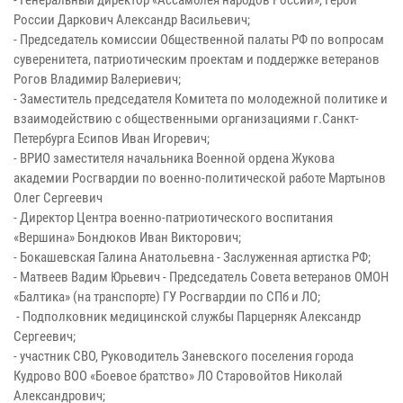
России Даркович Александр Васильевич;
- Председатель комиссии Общественной палаты РФ по вопросам
суверенитета, патриотическим проектам и поддержке ветеранов
Рогов Владимир Валериевич;
- Заместитель председателя Комитета по молодежной политике и
взаимодействию с общественными организациями г.Санкт-
Петербурга Есипов Иван Игоревич;
- ВРИО заместителя начальника Военной ордена Жукова
академии Росгвардии по военно-политической работе Мартынов
Олег Сергеевич
- Директор Центра военно-патриотического воспитания
«Вершина» Бондюков Иван Викторович;
- Бокашевская Галина Анатольевна - Заслуженная артистка РФ;
- Матвеев Вадим Юрьевич - Председатель Совета ветеранов ОМОН
«Балтика» (на транспорте) ГУ Росгвардии по СПб и ЛО;
- Подполковник медицинской службы Парцерняк Александр
Сергеевич;
- участник СВО, Руководитель Заневского поселения города
Кудрово ВОО «Боевое братство» ЛО Старовойтов Николай
Александрович;