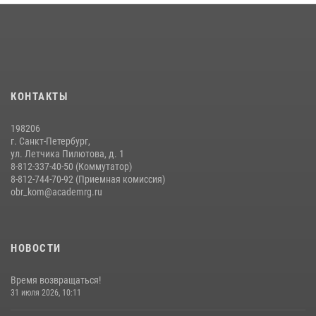
14 июля 2026, 14:15
9
На старт, внимание, марш!
09 июля 2026, 11:18
9
Помнить. Соответствовать. Действовать.
КОНТАКТЫ
14 июля 2026, 14:09
9
198206
г. Санкт-Петербург,
ул. Летчика Пилютова, д. 1
8-812-337-40-50 (Коммутатор)
8-812-744-70-92 (Приемная комиссия)
obr_kom@academrg.ru
НОВОСТИ
Время возвращаться!
31 июля 2026, 10:11