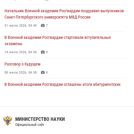
20 июля 2026, 11:17
8
Начальник Военной академии Росгвардии поздравил выпускников
108 лет со дня образования подразделений связи войск
Санкт-Петербургского университета МВД России
15 июля 2026, 17:03
31 июля 2026, 04:49
7
В Военной академии Росгвардии стартовали вступительные
экзамены
14 июля 2026, 04:56
9
Разговор о будущем
08 июля 2026, 04:58
9
В Военной академии Росгвардии оглашены итоги абитуриентских
сборов 2026 года
27 июля 2026, 14:49
7
Тренировка с лучшими!
МИНИСТЕРСТВО НАУКИ
09 июля 2026, 11:58
9
Официальный сайт
Праздник семейного тепла и преданности