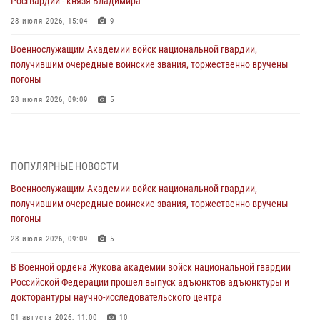
Росгвардии - князя Владимира
28 июля 2026, 15:04
9
Военнослужащим Академии войск национальной гвардии,
получившим очередные воинские звания, торжественно вручены
погоны
28 июля 2026, 09:09
5
В Военной академии Росгвардии оглашены итоги абитуриентских
сборов 2026 года
27 июля 2026, 14:49
7
ПОПУЛЯРНЫЕ НОВОСТИ
Военнослужащим Академии войск национальной гвардии,
Военная академия информирует!
получившим очередные воинские звания, торжественно вручены
23 июля 2026, 04:51
погоны
Курсант Военной академии войск национальной гвардии принял
28 июля 2026, 09:09
5
участие в профориентационной встрече в Иверском городке
В Военной ордена Жукова академии войск национальной гвардии
22 июля 2026, 09:41
6
Российской Федерации прошел выпуск адъюнктов адъюнктуры и
докторантуры научно-исследовательского центра
Мастер‑класс по стрельбе: точность, тактика, профессионализм
01 августа 2026, 11:00
10