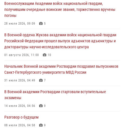
Военнослужащим Академии войск национальной гвардии,
Военная академия информирует!
получившим очередные воинские звания, торжественно вручены
23 июля 2026, 04:51
погоны
Курсант Военной академии войск национальной гвардии принял
28 июля 2026, 09:09
5
участие в профориентационной встрече в Иверском городке
В Военной ордена Жукова академии войск национальной гвардии
22 июля 2026, 09:41
6
Российской Федерации прошел выпуск адъюнктов адъюнктуры и
докторантуры научно-исследовательского центра
Мастер‑класс по стрельбе: точность, тактика, профессионализм
01 августа 2026, 11:00
10
20 июля 2026, 11:17
8
Начальник Военной академии Росгвардии поздравил выпускников
108 лет со дня образования подразделений связи войск
Санкт-Петербургского университета МВД России
15 июля 2026, 17:03
31 июля 2026, 04:49
7
В Военной академии Росгвардии стартовали вступительные
экзамены
14 июля 2026, 04:56
9
Разговор о будущем
08 июля 2026, 04:58
9