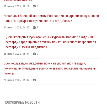
31 июля 2026, 10:11
6
Начальник Военной академии Росгвардии поздравил выпускников
Санкт-Петербургского университета МВД России
31 июля 2026, 04:49
7
В День крещения Руси офицеры и курсанты Военной академии
Росгвардии традиционно почтили память небесного покровителя
Росгвардии - князя Владимира
28 июля 2026, 15:04
9
Военнослужащим Академии войск национальной гвардии,
получившим очередные воинские звания, торжественно вручены
погоны
28 июля 2026, 09:09
5
В Военной академии Росгвардии оглашены итоги абитуриентских
сборов 2026 года
27 июля 2026, 14:49
7
ПОПУЛЯРНЫЕ НОВОСТИ