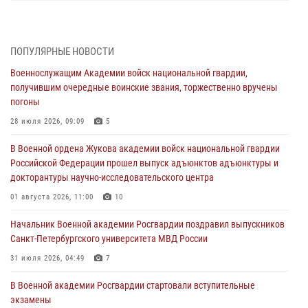
В Военной академии Росгвардии оглашены итоги абитуриентских
сборов 2026 года
27 июля 2026, 14:49
7
ПОПУЛЯРНЫЕ НОВОСТИ
Военнослужащим Академии войск национальной гвардии,
Военная академия информирует!
получившим очередные воинские звания, торжественно вручены
23 июля 2026, 04:51
погоны
Курсант Военной академии войск национальной гвардии принял
28 июля 2026, 09:09
5
участие в профориентационной встрече в Иверском городке
В Военной ордена Жукова академии войск национальной гвардии
22 июля 2026, 09:41
6
Российской Федерации прошел выпуск адъюнктов адъюнктуры и
докторантуры научно-исследовательского центра
Мастер‑класс по стрельбе: точность, тактика, профессионализм
01 августа 2026, 11:00
10
20 июля 2026, 11:17
8
Начальник Военной академии Росгвардии поздравил выпускников
108 лет со дня образования подразделений связи войск
Санкт-Петербургского университета МВД России
15 июля 2026, 17:03
31 июля 2026, 04:49
7
В Военной академии Росгвардии стартовали вступительные
экзамены