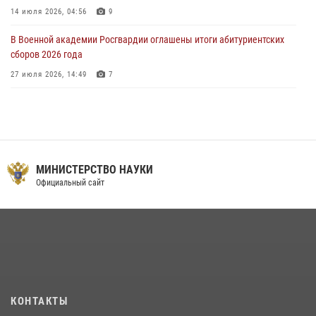
14 июля 2026, 04:56
9
В Военной академии Росгвардии оглашены итоги абитуриентских
сборов 2026 года
27 июля 2026, 14:49
7
Тренировка с лучшими!
09 июля 2026, 11:58
9
Праздник семейного тепла и преданности
МИНИСТЕРСТВО НАУКИ
14 июля 2026, 14:15
9
Официальный сайт
На старт, внимание, марш!
09 июля 2026, 11:18
9
Помнить. Соответствовать. Действовать.
14 июля 2026, 14:09
9
Мастер‑класс по стрельбе: точность, тактика, профессионализм
КОНТАКТЫ
20 июля 2026, 11:17
8