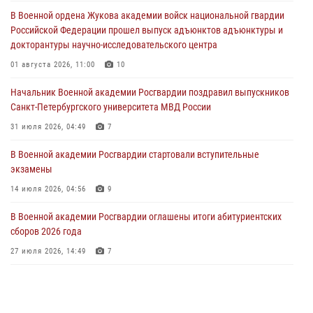
участие в профориентационной встрече в Иверском городке
В Военной ордена Жукова академии войск национальной гвардии
22 июля 2026, 09:41
6
Российской Федерации прошел выпуск адъюнктов адъюнктуры и
докторантуры научно-исследовательского центра
Мастер‑класс по стрельбе: точность, тактика, профессионализм
01 августа 2026, 11:00
10
20 июля 2026, 11:17
8
Начальник Военной академии Росгвардии поздравил выпускников
108 лет со дня образования подразделений связи войск
Санкт-Петербургского университета МВД России
15 июля 2026, 17:03
31 июля 2026, 04:49
7
В Военной академии Росгвардии стартовали вступительные
экзамены
14 июля 2026, 04:56
9
В Военной академии Росгвардии оглашены итоги абитуриентских
сборов 2026 года
27 июля 2026, 14:49
7
Тренировка с лучшими!
09 июля 2026, 11:58
9