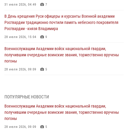
31 июля 2026, 04:49
7
В День крещения Руси офицеры и курсанты Военной академии
Росгвардии традиционно почтили память небесного покровителя
Росгвардии - князя Владимира
28 июля 2026, 15:04
9
Военнослужащим Академии войск национальной гвардии,
получившим очередные воинские звания, торжественно вручены
погоны
28 июля 2026, 09:09
5
В Военной академии Росгвардии оглашены итоги абитуриентских
сборов 2026 года
27 июля 2026, 14:49
7
ПОПУЛЯРНЫЕ НОВОСТИ
Военнослужащим Академии войск национальной гвардии,
Военная академия информирует!
получившим очередные воинские звания, торжественно вручены
23 июля 2026, 04:51
погоны
Курсант Военной академии войск национальной гвардии принял
28 июля 2026, 09:09
5