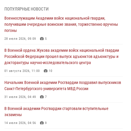
27 июля 2026, 14:49
7
ПОПУЛЯРНЫЕ НОВОСТИ
Военнослужащим Академии войск национальной гвардии,
Военная академия информирует!
получившим очередные воинские звания, торжественно вручены
23 июля 2026, 04:51
погоны
Курсант Военной академии войск национальной гвардии принял
28 июля 2026, 09:09
5
участие в профориентационной встрече в Иверском городке
В Военной ордена Жукова академии войск национальной гвардии
22 июля 2026, 09:41
6
Российской Федерации прошел выпуск адъюнктов адъюнктуры и
докторантуры научно-исследовательского центра
Мастер‑класс по стрельбе: точность, тактика, профессионализм
01 августа 2026, 11:00
10
20 июля 2026, 11:17
8
Начальник Военной академии Росгвардии поздравил выпускников
108 лет со дня образования подразделений связи войск
Санкт-Петербургского университета МВД России
15 июля 2026, 17:03
31 июля 2026, 04:49
7
В Военной академии Росгвардии стартовали вступительные
экзамены
14 июля 2026, 04:56
9