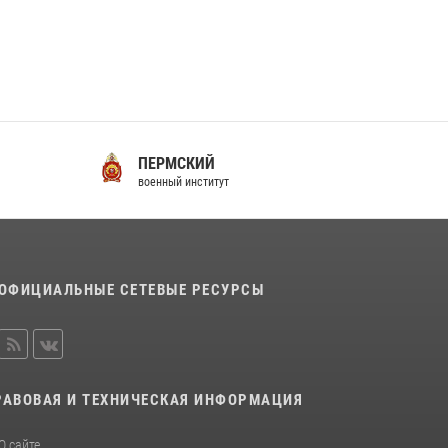
09 июля 2026, 11:18
9
Помнить. Соответствовать. Действовать.
14 июля 2026, 14:09
9
ПЕРМСКИЙ
С
военный институт
во
ОФИЦИАЛЬНЫЕ СЕТЕВЫЕ РЕСУРСЫ
РАВОВАЯ И ТЕХНИЧЕСКАЯ ИНФОРМАЦИЯ
О сайте