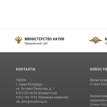
МИНИСТЕРСТВО НАУКИ
Официальный сайт
О
КОНТАКТЫ
НОВОСТ
198206
Время возв
г. Санкт-Петербург,
31 июля 2026,
ул. Летчика Пилютова, д. 1
8-812-337-40-50 (Коммутатор)
Военнослуж
8-812-744-70-92 (Приемная комиссия)
национальн
obr_kom@academrg.ru
28 июля 2026,