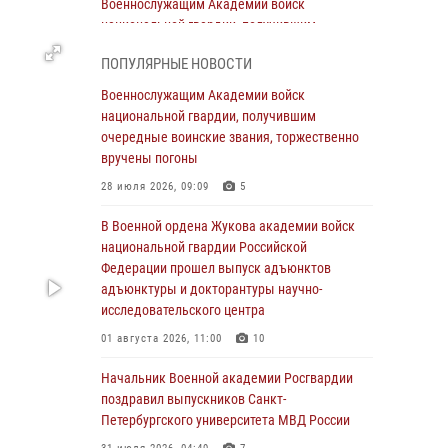
Военнослужащим Академии войск
национальной гвардии, получившим
очередные воинские звания, торжественно
ПОПУЛЯРНЫЕ НОВОСТИ
вручены погоны
Военнослужащим Академии войск
28 июля 2026, 09:09
5
национальной гвардии, получившим
В Военной академии Росгвардии оглашены
очередные воинские звания, торжественно
итоги абитуриентских сборов 2026 года
вручены погоны
27 июля 2026, 14:49
7
28 июля 2026, 09:09
5
Военная академия информирует!
В Военной ордена Жукова академии войск
национальной гвардии Российской
23 июля 2026, 04:51
Федерации прошел выпуск адъюнктов
адъюнктуры и докторантуры научно-
Курсант Военной академии войск
исследовательского центра
национальной гвардии принял участие в
профориентационной встрече в Иверском
01 августа 2026, 11:00
10
городке
Начальник Военной академии Росгвардии
22 июля 2026, 09:41
6
поздравил выпускников Санкт-
Петербургского университета МВД России
Мастер‑класс по стрельбе: точность, тактика,
профессионализм