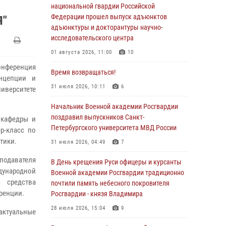
национальной гвардии Российской
Федерации прошел выпуск адъюнктов
Я"
адъюнктуры и докторантуры научно-
исследовательского центра
01 августа 2026, 11:00
10
онференция
Время возвращаться!
онцепции и
31 июля 2026, 10:11
6
ниверситете
Начальник Военной академии Росгвардии
поздравил выпускников Санкт-
 кафедры и
Петербургского университета МВД России
р-класс по
тики.
31 июля 2026, 04:49
7
подавателя
В День крещения Руси офицеры и курсанты
дународной
Военной академии Росгвардии традиционно
 средства
почтили память небесного покровителя
ренции.
Росгвардии - князя Владимира
28 июля 2026, 15:04
9
актуальные