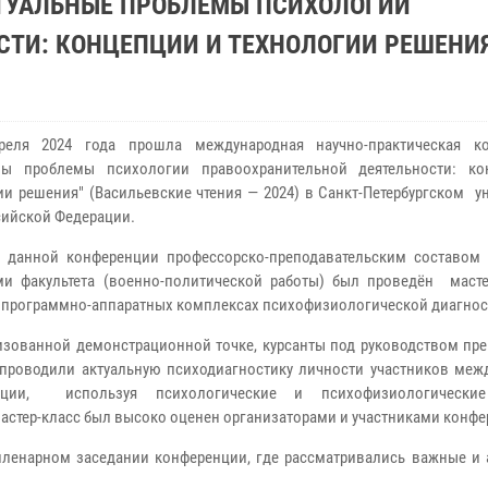
ТУАЛЬНЫЕ ПРОБЛЕМЫ ПСИХОЛОГИИ
СТИ: КОНЦЕПЦИИ И ТЕХНОЛОГИИ РЕШЕНИ
преля 2024 года прошла международная научно-практическая к
ьны проблемы психологии правоохранительной деятельности: к
ии решения" (Васильевские чтения — 2024) в Санкт-Петербургском у
ийской Федерации.
 данной конференции профессорско-преподавательским составом
ми факультета (военно-политической работы) был проведён масте
а программно-аппаратных комплексах психофизиологической диагнос
изованной демонстрационной точке, курсанты под руководством пре
проводили актуальную психодиагностику личности участников меж
нции, используя психологические и психофизиологические
астер-класс был высоко оценен организаторами и участниками конфе
 пленарном заседании конференции, где рассматривались важные и 