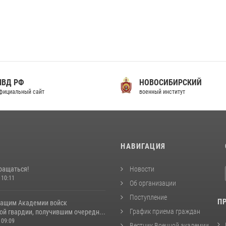
МВД РФ
НОВОСИБИРСКИЙ
фициальный сайт
военный институт
И
НАВИГАЦИЯ
ращаться!
Новости
 10:11
Об организации
Поступление
П
ащим Академии войск
График приема граждан
ой гвардии, получившим очередн...
 09:09
Вестник Военной академии