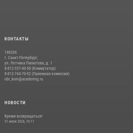
14 июля 2026, 14:15
9
На старт, внимание, марш!
09 июля 2026, 11:18
9
Помнить. Соответствовать. Действовать.
КОНТАКТЫ
14 июля 2026, 14:09
9
198206
г. Санкт-Петербург,
ул. Летчика Пилютова, д. 1
8-812-337-40-50 (Коммутатор)
8-812-744-70-92 (Приемная комиссия)
obr_kom@academrg.ru
НОВОСТИ
Время возвращаться!
31 июля 2026, 10:11