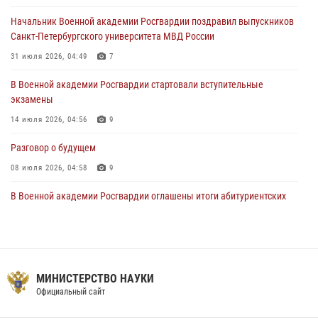
Начальник Военной академии Росгвардии поздравил выпускников
108 лет со дня образования подразделений связи войск
Санкт-Петербургского университета МВД России
15 июля 2026, 17:03
31 июля 2026, 04:49
7
В Военной академии Росгвардии стартовали вступительные
экзамены
14 июля 2026, 04:56
9
Разговор о будущем
08 июля 2026, 04:58
9
В Военной академии Росгвардии оглашены итоги абитуриентских
сборов 2026 года
27 июля 2026, 14:49
7
Тренировка с лучшими!
МИНИСТЕРСТВО НАУКИ
09 июля 2026, 11:58
9
Официальный сайт
Праздник семейного тепла и преданности