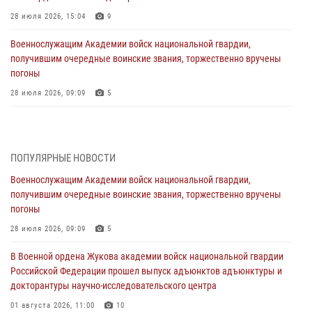
28 июля 2026, 15:04
9
Военнослужащим Академии войск национальной гвардии,
получившим очередные воинские звания, торжественно вручены
погоны
28 июля 2026, 09:09
5
В Военной академии Росгвардии оглашены итоги абитуриентских
сборов 2026 года
27 июля 2026, 14:49
7
ПОПУЛЯРНЫЕ НОВОСТИ
Военнослужащим Академии войск национальной гвардии,
Военная академия информирует!
получившим очередные воинские звания, торжественно вручены
23 июля 2026, 04:51
погоны
Курсант Военной академии войск национальной гвардии принял
28 июля 2026, 09:09
5
участие в профориентационной встрече в Иверском городке
В Военной ордена Жукова академии войск национальной гвардии
22 июля 2026, 09:41
6
Российской Федерации прошел выпуск адъюнктов адъюнктуры и
докторантуры научно-исследовательского центра
Мастер‑класс по стрельбе: точность, тактика, профессионализм
01 августа 2026, 11:00
10
20 июля 2026, 11:17
8