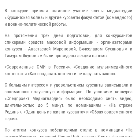
В конкурсе приняли активное участие члены медиастудии
«Курсантская
волна» и другие курсанты факультетов (командного)
и военно-политической
работы.
На протяжении трех дней подготовки, для конкурсантов
спикерами средств
массовой информации - организаторами
конкурса - Анастасией Мироновой,
Вячеславом Сухановым и
Тимуром Якуповым были проведены лекции на темы:
«Современные СМИ в России», «Создание мультимедийного
контента» и «Как
создавать контент и не нарушать закон».
С большим интересом и
удовольствием курсанты записывали и
запоминали полученную информацию.
По условиям конкурса
«Спецпроект Медиагвардия» было необходимо снять
видео,
длительностью до 5 минут, по номинациям - «На страже
Родины»,
«Один день из жизни курсанта» и «Образ современного
героя».
По итогам конкурса победителями стали: в номинации «На
страже Родины» -
рядовой Денис Цой, курсант 3 роты факультета