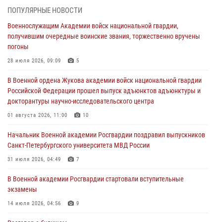
27 июля 2026, 14:49
7
ПОПУЛЯРНЫЕ НОВОСТИ
Военнослужащим Академии войск национальной гвардии,
Военная академия информирует!
получившим очередные воинские звания, торжественно вручены
23 июля 2026, 04:51
погоны
Курсант Военной академии войск национальной гвардии принял
28 июля 2026, 09:09
5
участие в профориентационной встрече в Иверском городке
В Военной ордена Жукова академии войск национальной гвардии
22 июля 2026, 09:41
6
Российской Федерации прошел выпуск адъюнктов адъюнктуры и
докторантуры научно-исследовательского центра
Мастер‑класс по стрельбе: точность, тактика, профессионализм
01 августа 2026, 11:00
10
20 июля 2026, 11:17
8
Начальник Военной академии Росгвардии поздравил выпускников
108 лет со дня образования подразделений связи войск
Санкт-Петербургского университета МВД России
15 июля 2026, 17:03
31 июля 2026, 04:49
7
В Военной академии Росгвардии стартовали вступительные
экзамены
14 июля 2026, 04:56
9