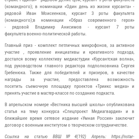
(командного); в номинации
«Один день из жизни курсанта» -
рядовой Иван Моисеенков, курсант 3 роты
факультета
(командного);
в номинации «Образ современного героя»
-
рядовой Владимир Анисимов - курсант 7 роты
факультета
военно-политической работы.
Главный приз - комплект петличных микрофонов, за активное
участие ,
проявление инициативы и креативного подхода,
достался всему коллективу
медиастудии «Курсантская волна»,
под руководством главного редактора
подполковника Сергея
Гребенюка. Также для победителей и призеров, в
качестве
награды за участие, предоставлена возможность
посетить
съемочную площадку проектов «Триикс медиа» и
принять участие в
мастер-классе по созданию подкаста.
В апрельском номере «Вестника высшей школы» опубликована
статья на тему
конкурса «Спецпроект Медиагвардия» и в
ближайшее время сетевое издание
«Умная Россия» заключит
договор с военным институтом о творческом
сотрудничестве.
Ссылка на статью ВВШ№4(192) Апрель:
https://nstar-