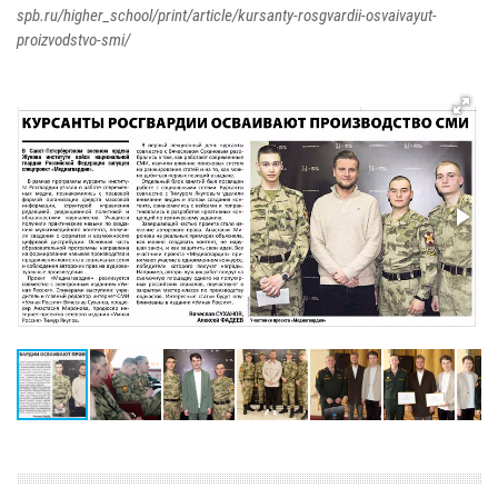
spb.ru/higher_school/print/article/kursanty-rosgvardii-osvaivayut-
proizvodstvo-smi/