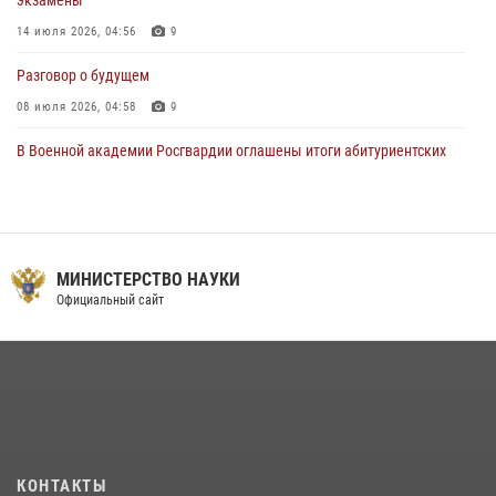
14 июля 2026, 04:56
9
Разговор о будущем
08 июля 2026, 04:58
9
В Военной академии Росгвардии оглашены итоги абитуриентских
сборов 2026 года
27 июля 2026, 14:49
7
Тренировка с лучшими!
МИНИСТЕРСТВО НАУКИ
09 июля 2026, 11:58
9
Официальный сайт
Праздник семейного тепла и преданности
14 июля 2026, 14:15
9
На старт, внимание, марш!
09 июля 2026, 11:18
9
Помнить. Соответствовать. Действовать.
КОНТАКТЫ