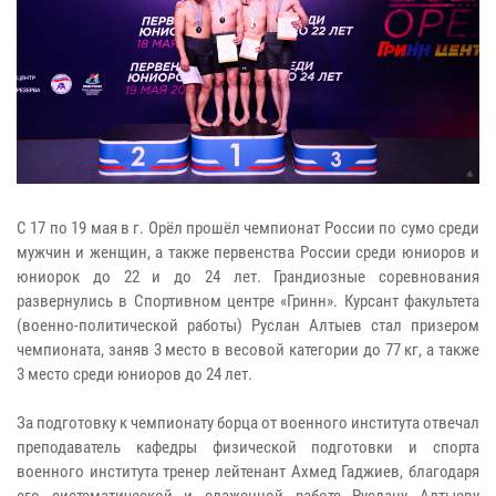
С 17 по 19 мая в г. Орёл прошёл чемпионат России по сумо среди
мужчин и женщин, а также первенства России среди юниоров и
юниорок до 22 и до 24 лет. Грандиозные соревнования
развернулись в Спортивном центре «Гринн». Курсант факультета
(военно-политической работы) Руслан Алтыев стал призером
чемпионата, заняв 3 место в весовой категории до 77 кг, а также
3 место среди юниоров до 24 лет.
За подготовку к чемпионату борца от военного института отвечал
преподаватель кафедры физической подготовки и спорта
военного института тренер лейтенант Ахмед Гаджиев, благодаря
его систематической и слаженной работе Руслану Алтыеву