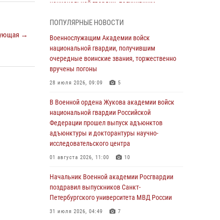
национальной гвардии, получившим
очередные воинские звания, торжественно
ПОПУЛЯРНЫЕ НОВОСТИ
вручены погоны
ующая →
Военнослужащим Академии войск
28 июля 2026, 09:09
5
национальной гвардии, получившим
В Военной академии Росгвардии оглашены
очередные воинские звания, торжественно
итоги абитуриентских сборов 2026 года
вручены погоны
27 июля 2026, 14:49
7
28 июля 2026, 09:09
5
Военная академия информирует!
В Военной ордена Жукова академии войск
национальной гвардии Российской
23 июля 2026, 04:51
Федерации прошел выпуск адъюнктов
адъюнктуры и докторантуры научно-
Курсант Военной академии войск
исследовательского центра
национальной гвардии принял участие в
профориентационной встрече в Иверском
01 августа 2026, 11:00
10
городке
Начальник Военной академии Росгвардии
22 июля 2026, 09:41
6
поздравил выпускников Санкт-
Петербургского университета МВД России
Мастер‑класс по стрельбе: точность, тактика,
профессионализм
31 июля 2026, 04:49
7