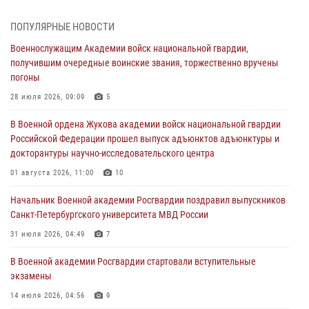
сборов 2026 года
27 июля 2026, 14:49
7
ПОПУЛЯРНЫЕ НОВОСТИ
Военнослужащим Академии войск национальной гвардии,
Военная академия информирует!
получившим очередные воинские звания, торжественно вручены
23 июля 2026, 04:51
погоны
Курсант Военной академии войск национальной гвардии принял
28 июля 2026, 09:09
5
участие в профориентационной встрече в Иверском городке
В Военной ордена Жукова академии войск национальной гвардии
22 июля 2026, 09:41
6
Российской Федерации прошел выпуск адъюнктов адъюнктуры и
докторантуры научно-исследовательского центра
Мастер‑класс по стрельбе: точность, тактика, профессионализм
01 августа 2026, 11:00
10
20 июля 2026, 11:17
8
Начальник Военной академии Росгвардии поздравил выпускников
108 лет со дня образования подразделений связи войск
Санкт-Петербургского университета МВД России
15 июля 2026, 17:03
31 июля 2026, 04:49
7
В Военной академии Росгвардии стартовали вступительные
экзамены
14 июля 2026, 04:56
9