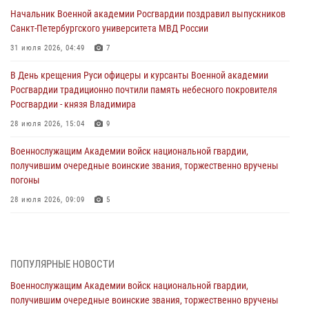
Начальник Военной академии Росгвардии поздравил выпускников
Санкт-Петербургского университета МВД России
31 июля 2026, 04:49
7
В День крещения Руси офицеры и курсанты Военной академии
Росгвардии традиционно почтили память небесного покровителя
Росгвардии - князя Владимира
28 июля 2026, 15:04
9
Военнослужащим Академии войск национальной гвардии,
получившим очередные воинские звания, торжественно вручены
погоны
28 июля 2026, 09:09
5
В Военной академии Росгвардии оглашены итоги абитуриентских
сборов 2026 года
27 июля 2026, 14:49
7
ПОПУЛЯРНЫЕ НОВОСТИ
Военнослужащим Академии войск национальной гвардии,
Военная академия информирует!
получившим очередные воинские звания, торжественно вручены
23 июля 2026, 04:51