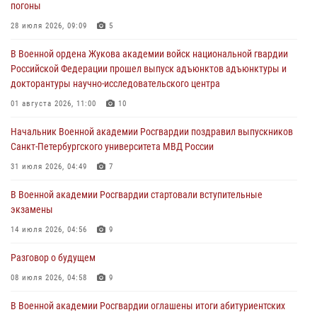
погоны
Курсант Военной академии войск национальной гвардии принял
28 июля 2026, 09:09
5
участие в профориентационной встрече в Иверском городке
В Военной ордена Жукова академии войск национальной гвардии
22 июля 2026, 09:41
6
Российской Федерации прошел выпуск адъюнктов адъюнктуры и
докторантуры научно-исследовательского центра
Мастер‑класс по стрельбе: точность, тактика, профессионализм
01 августа 2026, 11:00
10
20 июля 2026, 11:17
8
Начальник Военной академии Росгвардии поздравил выпускников
108 лет со дня образования подразделений связи войск
Санкт-Петербургского университета МВД России
15 июля 2026, 17:03
31 июля 2026, 04:49
7
В Военной академии Росгвардии стартовали вступительные
экзамены
14 июля 2026, 04:56
9
Разговор о будущем
08 июля 2026, 04:58
9
В Военной академии Росгвардии оглашены итоги абитуриентских