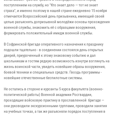
поступлением на службу, но "Кто знает дело — тот не знает
страха", и именно поэтому в нашей стране ежедневно 15 ноября
отмечается Всероссийский день призывника, имеющий своей
целью разъяснять допризывной молодёжи основы прохождения
военной службы, знакомить её с образцами вооружения,
формировать положительный имидж военной службы.
В Софринской бригаде оперативного назначения к празднику
подошли тщательно - в соединении состоялся день открытых
дверей, приуроченный к этому знаковому событию и дал
школьникам и гостям редкую возможность изнутри взглянуть на
жизнь воинской части, увидеть новейшие образы вооружения,
боевой техники и специальных средств. Гвоздь программы -
новейшие отечественные беспилотные системы.
Не остались в стороне и курсанты 5 курса факультета (военно-
политической работы) Военной академии Росгвардии,
проходящие войсковую практику в прославленной бригаде —
они руководили экскурсионными группами, проводили занятия
на учебных точках, а так же разъясняли порядок поступления в