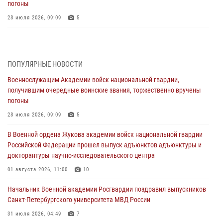
погоны
28 июля 2026, 09:09
5
В Военной академии Росгвардии оглашены итоги абитуриентских
сборов 2026 года
27 июля 2026, 14:49
7
ПОПУЛЯРНЫЕ НОВОСТИ
Военнослужащим Академии войск национальной гвардии,
Военная академия информирует!
получившим очередные воинские звания, торжественно вручены
23 июля 2026, 04:51
погоны
Курсант Военной академии войск национальной гвардии принял
28 июля 2026, 09:09
5
участие в профориентационной встрече в Иверском городке
В Военной ордена Жукова академии войск национальной гвардии
22 июля 2026, 09:41
6
Российской Федерации прошел выпуск адъюнктов адъюнктуры и
докторантуры научно-исследовательского центра
Мастер‑класс по стрельбе: точность, тактика, профессионализм
01 августа 2026, 11:00
10
20 июля 2026, 11:17
8
Начальник Военной академии Росгвардии поздравил выпускников
108 лет со дня образования подразделений связи войск
Санкт-Петербургского университета МВД России
15 июля 2026, 17:03
31 июля 2026, 04:49
7