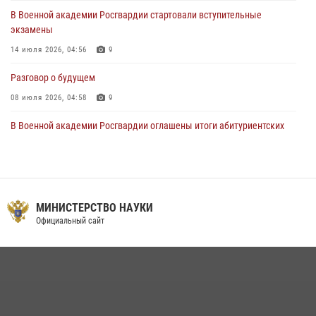
В Военной академии Росгвардии стартовали вступительные
экзамены
14 июля 2026, 04:56
9
Разговор о будущем
08 июля 2026, 04:58
9
В Военной академии Росгвардии оглашены итоги абитуриентских
сборов 2026 года
27 июля 2026, 14:49
7
Тренировка с лучшими!
МИНИСТЕРСТВО НАУКИ
09 июля 2026, 11:58
9
Официальный сайт
Праздник семейного тепла и преданности
14 июля 2026, 14:15
9
На старт, внимание, марш!
09 июля 2026, 11:18
9