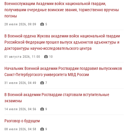
Военнослужащим Академии войск национальной гвардии,
Военная академия информирует!
получившим очередные воинские звания, торжественно вручены
23 июля 2026, 04:51
погоны
Курсант Военной академии войск национальной гвардии принял
28 июля 2026, 09:09
5
участие в профориентационной встрече в Иверском городке
В Военной ордена Жукова академии войск национальной гвардии
22 июля 2026, 09:41
6
Российской Федерации прошел выпуск адъюнктов адъюнктуры и
докторантуры научно-исследовательского центра
Мастер‑класс по стрельбе: точность, тактика, профессионализм
01 августа 2026, 11:00
10
20 июля 2026, 11:17
8
Начальник Военной академии Росгвардии поздравил выпускников
108 лет со дня образования подразделений связи войск
Санкт-Петербургского университета МВД России
15 июля 2026, 17:03
31 июля 2026, 04:49
7
В Военной академии Росгвардии стартовали вступительные
экзамены
14 июля 2026, 04:56
9
Разговор о будущем
08 июля 2026, 04:58
9