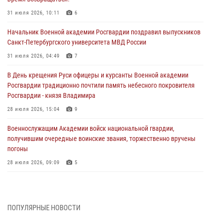
31 июля 2026, 10:11
6
Начальник Военной академии Росгвардии поздравил выпускников
Санкт-Петербургского университета МВД России
31 июля 2026, 04:49
7
В День крещения Руси офицеры и курсанты Военной академии
Росгвардии традиционно почтили память небесного покровителя
Росгвардии - князя Владимира
28 июля 2026, 15:04
9
Военнослужащим Академии войск национальной гвардии,
получившим очередные воинские звания, торжественно вручены
погоны
28 июля 2026, 09:09
5
В Военной академии Росгвардии оглашены итоги абитуриентских
сборов 2026 года
27 июля 2026, 14:49
7
ПОПУЛЯРНЫЕ НОВОСТИ