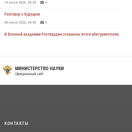
14 июля 2026, 04:56
9
Разговор о будущем
08 июля 2026, 04:58
9
В Военной академии Росгвардии оглашены итоги абитуриентских
сборов 2026 года
27 июля 2026, 14:49
7
Тренировка с лучшими!
МИНИСТЕРСТВО НАУКИ
09 июля 2026, 11:58
9
Официальный сайт
Праздник семейного тепла и преданности
14 июля 2026, 14:15
9
На старт, внимание, марш!
09 июля 2026, 11:18
9
Помнить. Соответствовать. Действовать.
КОНТАКТЫ
14 июля 2026, 14:09
9