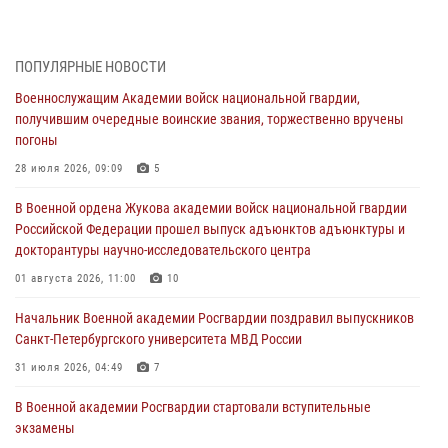
В Военной академии Росгвардии оглашены итоги абитуриентских
сборов 2026 года
27 июля 2026, 14:49
7
ПОПУЛЯРНЫЕ НОВОСТИ
Военнослужащим Академии войск национальной гвардии,
Военная академия информирует!
получившим очередные воинские звания, торжественно вручены
23 июля 2026, 04:51
погоны
Курсант Военной академии войск национальной гвардии принял
28 июля 2026, 09:09
5
участие в профориентационной встрече в Иверском городке
В Военной ордена Жукова академии войск национальной гвардии
22 июля 2026, 09:41
6
Российской Федерации прошел выпуск адъюнктов адъюнктуры и
докторантуры научно-исследовательского центра
Мастер‑класс по стрельбе: точность, тактика, профессионализм
01 августа 2026, 11:00
10
20 июля 2026, 11:17
8
Начальник Военной академии Росгвардии поздравил выпускников
108 лет со дня образования подразделений связи войск
Санкт-Петербургского университета МВД России
15 июля 2026, 17:03
31 июля 2026, 04:49
7
В Военной академии Росгвардии стартовали вступительные
экзамены