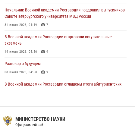
20 июля 2026, 11:17
8
Начальник Военной академии Росгвардии поздравил выпускников
108 лет со дня образования подразделений связи войск
Санкт-Петербургского университета МВД России
15 июля 2026, 17:03
31 июля 2026, 04:49
7
В Военной академии Росгвардии стартовали вступительные
экзамены
14 июля 2026, 04:56
9
Разговор о будущем
08 июля 2026, 04:58
9
В Военной академии Росгвардии оглашены итоги абитуриентских
сборов 2026 года
27 июля 2026, 14:49
7
Тренировка с лучшими!
МИНИСТЕРСТВО НАУКИ
09 июля 2026, 11:58
9
Официальный сайт
Праздник семейного тепла и преданности