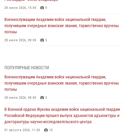
28 июля 2026, 15:04
9
Военнослужащим Академии войск национальной гвардии,
получившим очередные воинские звания, торжественно вручены
погоны
28 июля 2026, 09:09
5
В Военной академии Росгвардии оглашены итоги абитуриентских
сборов 2026 года
27 июля 2026, 14:49
7
ПОПУЛЯРНЫЕ НОВОСТИ
Военнослужащим Академии войск национальной гвардии,
Военная академия информирует!
получившим очередные воинские звания, торжественно вручены
23 июля 2026, 04:51
погоны
Курсант Военной академии войск национальной гвардии принял
28 июля 2026, 09:09
5
участие в профориентационной встрече в Иверском городке
В Военной ордена Жукова академии войск национальной гвардии
22 июля 2026, 09:41
6
Российской Федерации прошел выпуск адъюнктов адъюнктуры и
докторантуры научно-исследовательского центра
Мастер‑класс по стрельбе: точность, тактика, профессионализм
01 августа 2026, 11:00
10