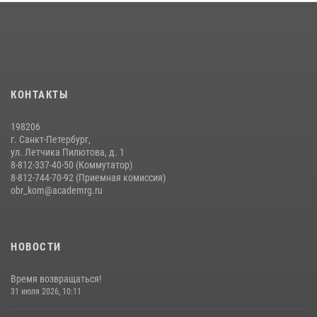
14 июля 2026, 14:15
9
На старт, внимание, марш!
09 июля 2026, 11:18
9
Помнить. Соответствовать. Действовать.
КОНТАКТЫ
14 июля 2026, 14:09
9
198206
г. Санкт-Петербург,
ул. Летчика Пилютова, д. 1
8-812-337-40-50 (Коммутатор)
8-812-744-70-92 (Приемная комиссия)
obr_kom@academrg.ru
НОВОСТИ
Время возвращаться!
31 июля 2026, 10:11