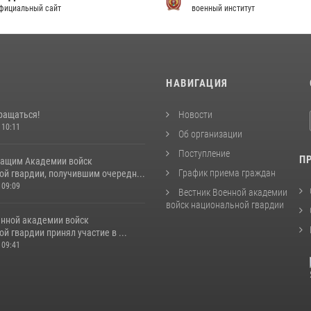
фициальный сайт
военный институт
И
НАВИГАЦИЯ
ращаться!
Новости
 10:11
Об организации
Поступление
П
ащим Академии войск
График приема граждан
ой гвардии, получившим очередн...
 09:09
Вестник Военной академии
войск национальной гвардии
енной академии войск
й гвардии принял участие в ...
 09:41