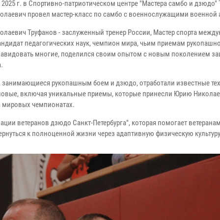
 2025 г. в Спортивно-патриотическом центре "Мастера самбо и дзюдо"
олаевич провел мастер-класс по самбо с военнослужащими военной 
олаевич Труфанов - заслуженный тренер России, Мастер спорта межд
кандидат педагогических наук, чемпион мира, чьим приемам рукопашно
завидовать многие, поделился своим опытом с новым поколением з
.
, занимающиеся рукопашным боем и дзюдо, отработали известные те
новые, включая уникальные приемы, которые принесли Юрию Никола
а мировых чемпионатах.
иации ветеранов дзюдо Санкт-Петербурга", которая помогает ветеранам
 вернуться к полноценной жизни через адаптивную физическую культуру