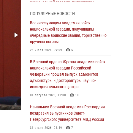
национальной гвардии, получившим
очередные воинские звания, торжественно
ПОПУЛЯРНЫЕ НОВОСТИ
вручены погоны
Военнослужащим Академии войск
28 июля 2026, 09:09
5
национальной гвардии, получившим
В Военной академии Росгвардии оглашены
очередные воинские звания, торжественно
итоги абитуриентских сборов 2026 года
вручены погоны
27 июля 2026, 14:49
7
28 июля 2026, 09:09
5
Военная академия информирует!
В Военной ордена Жукова академии войск
национальной гвардии Российской
23 июля 2026, 04:51
Федерации прошел выпуск адъюнктов
адъюнктуры и докторантуры научно-
Курсант Военной академии войск
исследовательского центра
национальной гвардии принял участие в
профориентационной встрече в Иверском
01 августа 2026, 11:00
10
городке
Начальник Военной академии Росгвардии
22 июля 2026, 09:41
6
поздравил выпускников Санкт-
Петербургского университета МВД России
Мастер‑класс по стрельбе: точность, тактика,
профессионализм
31 июля 2026, 04:49
7