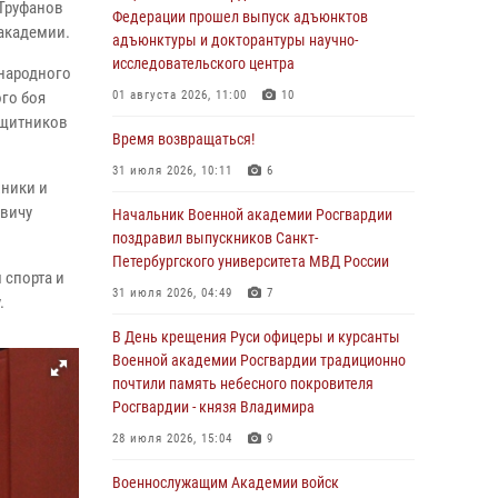
 Труфанов
Федерации прошел выпуск адъюнктов
академии.
адъюнктуры и докторантуры научно-
исследовательского центра
ународного
го боя
01 августа 2026, 11:00
10
ащитников
Время возвращаться!
31 июля 2026, 10:11
6
хники и
евичу
Начальник Военной академии Росгвардии
поздравил выпускников Санкт-
Петербургского университета МВД России
 спорта и
31 июля 2026, 04:49
7
.
В День крещения Руси офицеры и курсанты
Военной академии Росгвардии традиционно
почтили память небесного покровителя
Росгвардии - князя Владимира
28 июля 2026, 15:04
9
Военнослужащим Академии войск