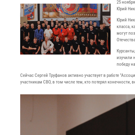
25 ноября
Юрий Ник
Юрий Ник
класса, 
могут по
Отечества
Курсанты
изучили 
победу н
Сейчас Сергей Труфанов активно участвует в работе "Ассоц
участникам СВО, в том числе тем, кто потерял конечности,