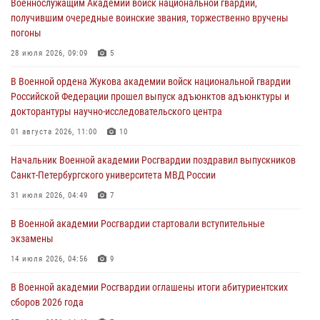
Военнослужащим Академии войск национальной гвардии,
Военная академия информирует!
получившим очередные воинские звания, торжественно вручены
23 июля 2026, 04:51
погоны
Курсант Военной академии войск национальной гвардии принял
28 июля 2026, 09:09
5
участие в профориентационной встрече в Иверском городке
В Военной ордена Жукова академии войск национальной гвардии
22 июля 2026, 09:41
6
Российской Федерации прошел выпуск адъюнктов адъюнктуры и
докторантуры научно-исследовательского центра
Мастер‑класс по стрельбе: точность, тактика, профессионализм
01 августа 2026, 11:00
10
20 июля 2026, 11:17
8
Начальник Военной академии Росгвардии поздравил выпускников
108 лет со дня образования подразделений связи войск
Санкт-Петербургского университета МВД России
15 июля 2026, 17:03
31 июля 2026, 04:49
7
В Военной академии Росгвардии стартовали вступительные
экзамены
14 июля 2026, 04:56
9
В Военной академии Росгвардии оглашены итоги абитуриентских
сборов 2026 года