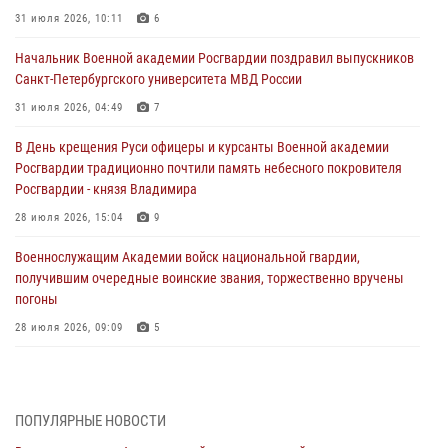
31 июля 2026, 10:11
6
Начальник Военной академии Росгвардии поздравил выпускников
Санкт-Петербургского университета МВД России
31 июля 2026, 04:49
7
В День крещения Руси офицеры и курсанты Военной академии
Росгвардии традиционно почтили память небесного покровителя
Росгвардии - князя Владимира
28 июля 2026, 15:04
9
Военнослужащим Академии войск национальной гвардии,
получившим очередные воинские звания, торжественно вручены
погоны
28 июля 2026, 09:09
5
В Военной академии Росгвардии оглашены итоги абитуриентских
сборов 2026 года
27 июля 2026, 14:49
7
ПОПУЛЯРНЫЕ НОВОСТИ