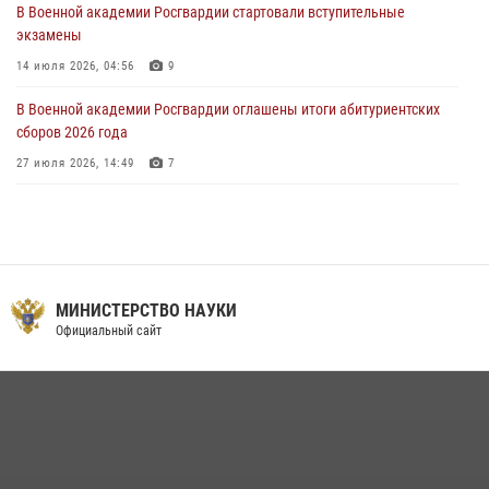
В Военной академии Росгвардии стартовали вступительные
экзамены
14 июля 2026, 04:56
9
В Военной академии Росгвардии оглашены итоги абитуриентских
сборов 2026 года
27 июля 2026, 14:49
7
Праздник семейного тепла и преданности
14 июля 2026, 14:15
9
Помнить. Соответствовать. Действовать.
МИНИСТЕРСТВО НАУКИ
14 июля 2026, 14:09
9
Официальный сайт
Мастер‑класс по стрельбе: точность, тактика, профессионализм
20 июля 2026, 11:17
8
Военная академия информирует!
23 июля 2026, 04:51