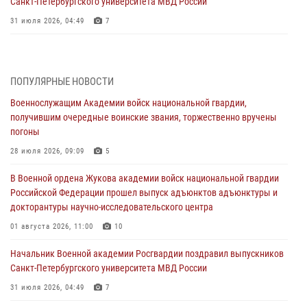
Санкт-Петербургского университета МВД России
31 июля 2026, 04:49
7
В День крещения Руси офицеры и курсанты Военной академии
Росгвардии традиционно почтили память небесного покровителя
Росгвардии - князя Владимира
ПОПУЛЯРНЫЕ НОВОСТИ
28 июля 2026, 15:04
9
Военнослужащим Академии войск национальной гвардии,
получившим очередные воинские звания, торжественно вручены
Военнослужащим Академии войск национальной гвардии,
погоны
получившим очередные воинские звания, торжественно вручены
погоны
28 июля 2026, 09:09
5
28 июля 2026, 09:09
5
В Военной ордена Жукова академии войск национальной гвардии
Российской Федерации прошел выпуск адъюнктов адъюнктуры и
В Военной академии Росгвардии оглашены итоги абитуриентских
докторантуры научно-исследовательского центра
сборов 2026 года
01 августа 2026, 11:00
10
27 июля 2026, 14:49
7
Начальник Военной академии Росгвардии поздравил выпускников
Военная академия информирует!
Санкт-Петербургского университета МВД России
23 июля 2026, 04:51
31 июля 2026, 04:49
7