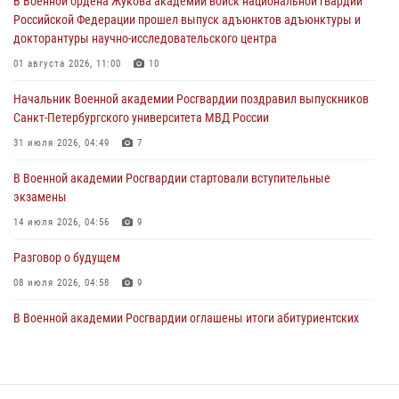
В Военной ордена Жукова академии войск национальной гвардии
22 июля 2026, 09:41
6
Российской Федерации прошел выпуск адъюнктов адъюнктуры и
докторантуры научно-исследовательского центра
Мастер‑класс по стрельбе: точность, тактика, профессионализм
01 августа 2026, 11:00
10
20 июля 2026, 11:17
8
Начальник Военной академии Росгвардии поздравил выпускников
108 лет со дня образования подразделений связи войск
Санкт-Петербургского университета МВД России
15 июля 2026, 17:03
31 июля 2026, 04:49
7
В Военной академии Росгвардии стартовали вступительные
экзамены
14 июля 2026, 04:56
9
Разговор о будущем
08 июля 2026, 04:58
9
В Военной академии Росгвардии оглашены итоги абитуриентских
сборов 2026 года
27 июля 2026, 14:49
7
Тренировка с лучшими!