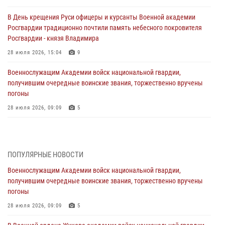
В День крещения Руси офицеры и курсанты Военной академии
Росгвардии традиционно почтили память небесного покровителя
Росгвардии - князя Владимира
28 июля 2026, 15:04
9
Военнослужащим Академии войск национальной гвардии,
получившим очередные воинские звания, торжественно вручены
погоны
28 июля 2026, 09:09
5
В Военной академии Росгвардии оглашены итоги абитуриентских
сборов 2026 года
27 июля 2026, 14:49
7
ПОПУЛЯРНЫЕ НОВОСТИ
Военнослужащим Академии войск национальной гвардии,
Военная академия информирует!
получившим очередные воинские звания, торжественно вручены
23 июля 2026, 04:51
погоны
Курсант Военной академии войск национальной гвардии принял
28 июля 2026, 09:09
5
участие в профориентационной встрече в Иверском городке