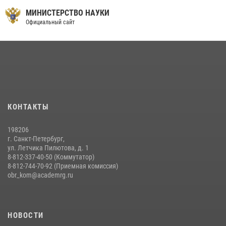
МИНИСТЕРСТВО НАУКИ
09 июля 2026, 11:58
9
Официальный сайт
Праздник семейного тепла и преданности
14 июля 2026, 14:15
9
На старт, внимание, марш!
09 июля 2026, 11:18
9
Помнить. Соответствовать. Действовать.
КОНТАКТЫ
14 июля 2026, 14:09
9
198206
г. Санкт-Петербург,
ул. Летчика Пилютова, д. 1
8-812-337-40-50 (Коммутатор)
8-812-744-70-92 (Приемная комиссия)
obr_kom@academrg.ru
НОВОСТИ