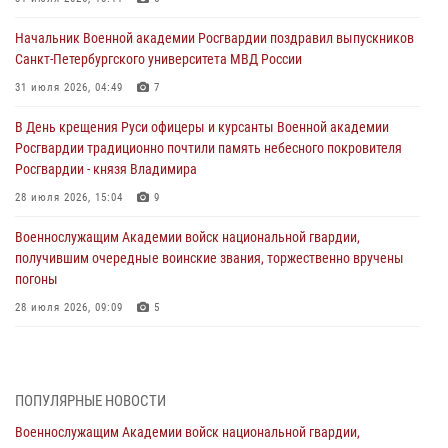
Начальник Военной академии Росгвардии поздравил выпускников
Санкт-Петербургского университета МВД России
31 июля 2026, 04:49
7
В День крещения Руси офицеры и курсанты Военной академии
Росгвардии традиционно почтили память небесного покровителя
Росгвардии - князя Владимира
28 июля 2026, 15:04
9
Военнослужащим Академии войск национальной гвардии,
получившим очередные воинские звания, торжественно вручены
погоны
28 июля 2026, 09:09
5
В Военной академии Росгвардии оглашены итоги абитуриентских
сборов 2026 года
27 июля 2026, 14:49
7
ПОПУЛЯРНЫЕ НОВОСТИ
Военнослужащим Академии войск национальной гвардии,
Военная академия информирует!