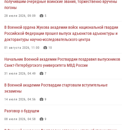
получившим очередные воинские звания, торжественно вручены
23 июля 2026, 04:51
погоны
Курсант Военной академии войск национальной гвардии принял
28 июля 2026, 09:09
5
участие в профориентационной встрече в Иверском городке
В Военной ордена Жукова академии войск национальной гвардии
22 июля 2026, 09:41
6
Российской Федерации прошел выпуск адъюнктов адъюнктуры и
докторантуры научно-исследовательского центра
Мастер‑класс по стрельбе: точность, тактика, профессионализм
01 августа 2026, 11:00
10
20 июля 2026, 11:17
8
Начальник Военной академии Росгвардии поздравил выпускников
108 лет со дня образования подразделений связи войск
Санкт-Петербургского университета МВД России
15 июля 2026, 17:03
31 июля 2026, 04:49
7
В Военной академии Росгвардии стартовали вступительные
экзамены
14 июля 2026, 04:56
9
Разговор о будущем
08 июля 2026, 04:58
9