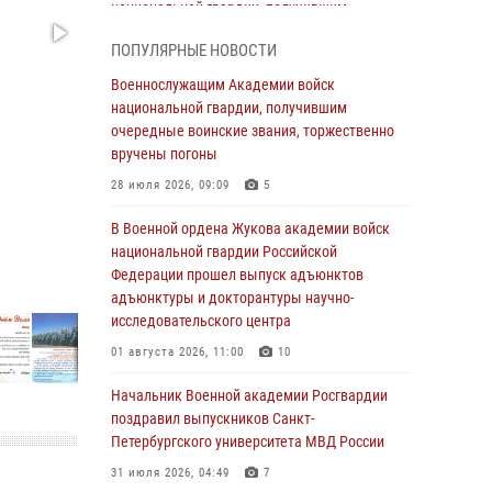
национальной гвардии, получившим
очередные воинские звания, торжественно
ПОПУЛЯРНЫЕ НОВОСТИ
вручены погоны
Военнослужащим Академии войск
28 июля 2026, 09:09
5
национальной гвардии, получившим
В Военной академии Росгвардии оглашены
очередные воинские звания, торжественно
итоги абитуриентских сборов 2026 года
вручены погоны
27 июля 2026, 14:49
7
28 июля 2026, 09:09
5
Военная академия информирует!
В Военной ордена Жукова академии войск
национальной гвардии Российской
23 июля 2026, 04:51
Федерации прошел выпуск адъюнктов
адъюнктуры и докторантуры научно-
Курсант Военной академии войск
исследовательского центра
национальной гвардии принял участие в
профориентационной встрече в Иверском
01 августа 2026, 11:00
10
городке
Начальник Военной академии Росгвардии
22 июля 2026, 09:41
6
поздравил выпускников Санкт-
Петербургского университета МВД России
Мастер‑класс по стрельбе: точность, тактика,
профессионализм
31 июля 2026, 04:49
7