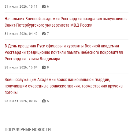
31 июля 2026, 10:11
6
Начальник Военной академии Росгвардии поздравил выпускников
Санкт-Петербургского университета МВД России
31 июля 2026, 04:49
7
В День крещения Руси офицеры и курсанты Военной академии
Росгвардии традиционно почтили память небесного покровителя
Росгвардии - князя Владимира
28 июля 2026, 15:04
9
Военнослужащим Академии войск национальной гвардии,
получившим очередные воинские звания, торжественно вручены
погоны
28 июля 2026, 09:09
5
В Военной академии Росгвардии оглашены итоги абитуриентских
сборов 2026 года
27 июля 2026, 14:49
7
ПОПУЛЯРНЫЕ НОВОСТИ