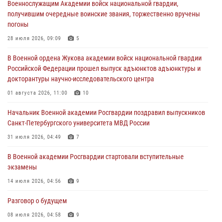
Военнослужащим Академии войск национальной гвардии,
Военная академия информирует!
получившим очередные воинские звания, торжественно вручены
23 июля 2026, 04:51
погоны
Курсант Военной академии войск национальной гвардии принял
28 июля 2026, 09:09
5
участие в профориентационной встрече в Иверском городке
В Военной ордена Жукова академии войск национальной гвардии
22 июля 2026, 09:41
6
Российской Федерации прошел выпуск адъюнктов адъюнктуры и
докторантуры научно-исследовательского центра
Мастер‑класс по стрельбе: точность, тактика, профессионализм
01 августа 2026, 11:00
10
20 июля 2026, 11:17
8
Начальник Военной академии Росгвардии поздравил выпускников
108 лет со дня образования подразделений связи войск
Санкт-Петербургского университета МВД России
15 июля 2026, 17:03
31 июля 2026, 04:49
7
В Военной академии Росгвардии стартовали вступительные
экзамены
14 июля 2026, 04:56
9
Разговор о будущем
08 июля 2026, 04:58
9