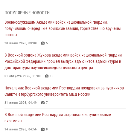
сборов 2026 года
27 июля 2026, 14:49
7
ПОПУЛЯРНЫЕ НОВОСТИ
Военнослужащим Академии войск национальной гвардии,
Военная академия информирует!
получившим очередные воинские звания, торжественно вручены
23 июля 2026, 04:51
погоны
Курсант Военной академии войск национальной гвардии принял
28 июля 2026, 09:09
5
участие в профориентационной встрече в Иверском городке
В Военной ордена Жукова академии войск национальной гвардии
22 июля 2026, 09:41
6
Российской Федерации прошел выпуск адъюнктов адъюнктуры и
докторантуры научно-исследовательского центра
Мастер‑класс по стрельбе: точность, тактика, профессионализм
01 августа 2026, 11:00
10
20 июля 2026, 11:17
8
Начальник Военной академии Росгвардии поздравил выпускников
108 лет со дня образования подразделений связи войск
Санкт-Петербургского университета МВД России
15 июля 2026, 17:03
31 июля 2026, 04:49
7
В Военной академии Росгвардии стартовали вступительные
экзамены
14 июля 2026, 04:56
9