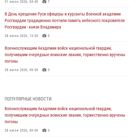
31 июля 2026, 04:49
7
В День крещения Руси офицеры и курсанты Военной академии
Росгвардии традиционно почтили память небесного покровителя
Росгвардии - князя Владимира
28 июля 2026, 15:04
9
Военнослужащим Академии войск национальной гвардии,
получившим очередные воинские звания, торжественно вручены
погоны
28 июля 2026, 09:09
5
В Военной академии Росгвардии оглашены итоги абитуриентских
сборов 2026 года
27 июля 2026, 14:49
7
ПОПУЛЯРНЫЕ НОВОСТИ
Военнослужащим Академии войск национальной гвардии,
Военная академия информирует!
получившим очередные воинские звания, торжественно вручены
23 июля 2026, 04:51
погоны
Курсант Военной академии войск национальной гвардии принял
28 июля 2026, 09:09
5
участие в профориентационной встрече в Иверском городке