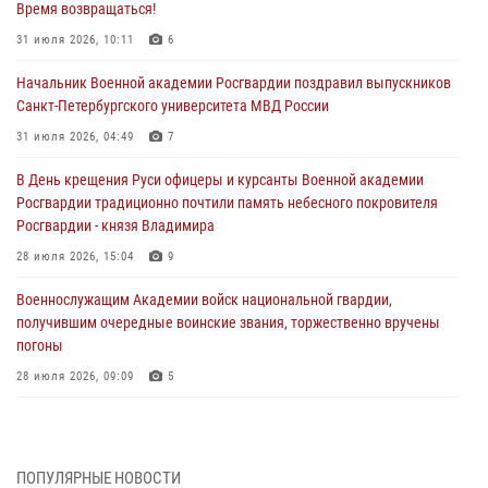
Время возвращаться!
31 июля 2026, 10:11
6
Начальник Военной академии Росгвардии поздравил выпускников
Санкт-Петербургского университета МВД России
31 июля 2026, 04:49
7
В День крещения Руси офицеры и курсанты Военной академии
Росгвардии традиционно почтили память небесного покровителя
Росгвардии - князя Владимира
28 июля 2026, 15:04
9
Военнослужащим Академии войск национальной гвардии,
получившим очередные воинские звания, торжественно вручены
погоны
28 июля 2026, 09:09
5
В Военной академии Росгвардии оглашены итоги абитуриентских
сборов 2026 года
27 июля 2026, 14:49
7
ПОПУЛЯРНЫЕ НОВОСТИ