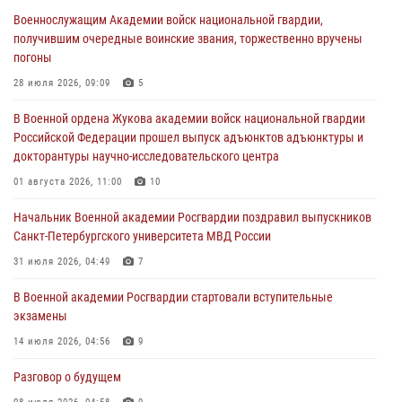
Военнослужащим Академии войск национальной гвардии,
Военная академия информирует!
получившим очередные воинские звания, торжественно вручены
23 июля 2026, 04:51
погоны
Курсант Военной академии войск национальной гвардии принял
28 июля 2026, 09:09
5
участие в профориентационной встрече в Иверском городке
В Военной ордена Жукова академии войск национальной гвардии
22 июля 2026, 09:41
6
Российской Федерации прошел выпуск адъюнктов адъюнктуры и
докторантуры научно-исследовательского центра
Мастер‑класс по стрельбе: точность, тактика, профессионализм
01 августа 2026, 11:00
10
20 июля 2026, 11:17
8
Начальник Военной академии Росгвардии поздравил выпускников
108 лет со дня образования подразделений связи войск
Санкт-Петербургского университета МВД России
15 июля 2026, 17:03
31 июля 2026, 04:49
7
В Военной академии Росгвардии стартовали вступительные
экзамены
14 июля 2026, 04:56
9
Разговор о будущем