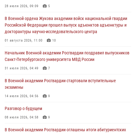
Курсант Военной академии войск национальной гвардии принял
28 июля 2026, 09:09
5
участие в профориентационной встрече в Иверском городке
В Военной ордена Жукова академии войск национальной гвардии
22 июля 2026, 09:41
6
Российской Федерации прошел выпуск адъюнктов адъюнктуры и
докторантуры научно-исследовательского центра
Мастер‑класс по стрельбе: точность, тактика, профессионализм
01 августа 2026, 11:00
10
20 июля 2026, 11:17
8
Начальник Военной академии Росгвардии поздравил выпускников
108 лет со дня образования подразделений связи войск
Санкт-Петербургского университета МВД России
15 июля 2026, 17:03
31 июля 2026, 04:49
7
В Военной академии Росгвардии стартовали вступительные
экзамены
14 июля 2026, 04:56
9
Разговор о будущем
08 июля 2026, 04:58
9
В Военной академии Росгвардии оглашены итоги абитуриентских
сборов 2026 года