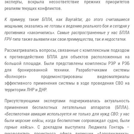
эксперты, вскрыла несоответствие прежних приоритетов
реалиям текущих конфликтов.
К примеру, такие БПЛА, как Bayraktar, до этого считавшиеся
мощными, оказались не готовы к ведению реального боя и сегодня у
противника «закончились». Самые распространенные у нас БПЛА
FPV-типа также выявили как свои преимущества, так и недостатки.
Рассматривались вопросы, связанные с комплексным подходом
к противодействию БПЛА для объектов расположенных на
большой площади. Были представлены комплексы РЭР и РЭБ
для бронированной техники. Разработчиками системы
«Волнорез» продемонстрированы видеоматериалы
эффективного применения системы в ходе проведения СВО на
территории ЛНР и ДНР.
Присутствующими экспертами подчеркивалась актуальность
применения беспилотных летательных аппаратов (БПЛА).
«Беспилотная авиация используется не только для нужд СВО: у нас
были морские кейсы, когда беспилотник сопровождал судно, были
горные кейсы»
. С докладом выступила Людмила Гонтарь –
руководитель проектного офиса дирекции «Аэродинамика»,