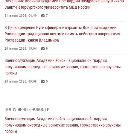
Начальник Военной академии Росгвардии поздравил выпускников
Санкт-Петербургского университета МВД России
31 июля 2026, 04:49
7
В День крещения Руси офицеры и курсанты Военной академии
Росгвардии традиционно почтили память небесного покровителя
Росгвардии - князя Владимира
28 июля 2026, 15:04
9
Военнослужащим Академии войск национальной гвардии,
получившим очередные воинские звания, торжественно вручены
погоны
28 июля 2026, 09:09
5
В Военной академии Росгвардии оглашены итоги абитуриентских
сборов 2026 года
27 июля 2026, 14:49
7
ПОПУЛЯРНЫЕ НОВОСТИ
Военнослужащим Академии войск национальной гвардии,
Военная академия информирует!
получившим очередные воинские звания, торжественно вручены
23 июля 2026, 04:51
погоны