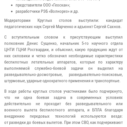
представители ООО «Геоскан»;
разработчики РЭБ «Волнорез» и др.
Модераторами Круглых столов выступили: кандидат
педагогических наук Сергей Марченко и адъюнкт Сергей Сахнов.
С вступительным словом к присутствующим выступил
полковник Денис Сущенко, начальник 5-го научного отдела
ЦНТИ ГЦНИ Росгвардии, и объяснил, какую продукцию ждут от
них силовики и четко обозначил необходимые характеристики
беспилотных летательных аппаратов, которые по характеру
выполняемой служебно-боевой задачи он выделил на
разведывательно-досмотровые, разведывательно-поисковые,
штурмовые, ударные однократного применения и транспортные.
В ходе работы круглых столов участниками было подчеркнуто,
что ни одна боевая задача в современных условиях
действительно не проходит без разведывательного или
военного вылета беспилотного аппарата, и БПЛА благодаря
внедрению передовых технологий используются везде:
от разведки до боевых вылетов. При этом СВО, как подчеркивают