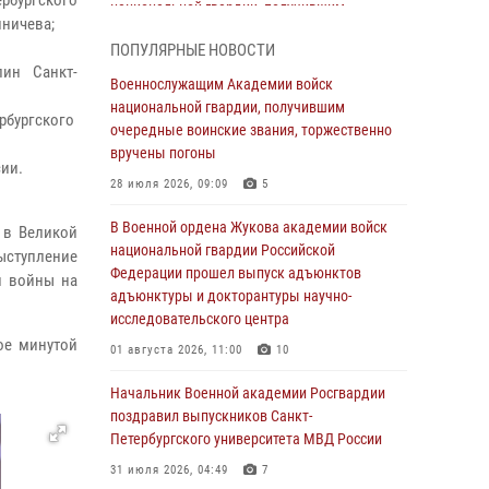
рбургского
национальной гвардии, получившим
иничева;
очередные воинские звания, торжественно
ПОПУЛЯРНЫЕ НОВОСТИ
вручены погоны
лин Санкт-
Военнослужащим Академии войск
28 июля 2026, 09:09
5
национальной гвардии, получившим
рбургского
В Военной академии Росгвардии оглашены
очередные воинские звания, торжественно
итоги абитуриентских сборов 2026 года
вручены погоны
ии.
27 июля 2026, 14:49
7
28 июля 2026, 09:09
5
Военная академия информирует!
В Военной ордена Жукова академии войск
 в Великой
национальной гвардии Российской
ыступление
23 июля 2026, 04:51
Федерации прошел выпуск адъюнктов
н войны на
адъюнктуры и докторантуры научно-
Курсант Военной академии войск
исследовательского центра
национальной гвардии принял участие в
ое минутой
профориентационной встрече в Иверском
01 августа 2026, 11:00
10
городке
Начальник Военной академии Росгвардии
22 июля 2026, 09:41
6
поздравил выпускников Санкт-
Петербургского университета МВД России
Мастер‑класс по стрельбе: точность, тактика,
профессионализм
31 июля 2026, 04:49
7