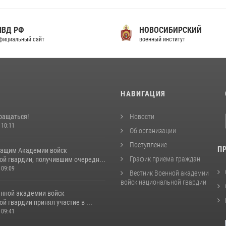
МВД РФ
НОВОСИБИРСКИЙ
фициальный сайт
военный институт
И
НАВИГАЦИЯ
ращаться!
Новости
 10:11
Об организации
Поступление
П
ащим Академии войск
График приема граждан
ой гвардии, получившим очередн...
 09:09
Вестник Военной академии
войск национальной гвардии
енной академии войск
й гвардии принял участие в ...
 09:41