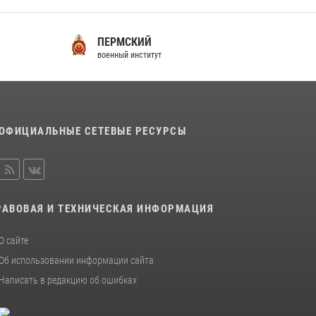
ПЕРМСКИЙ
С
военный институт
во
ОФИЦИАЛЬНЫЕ СЕТЕВЫЕ РЕСУРСЫ
РАВОВАЯ И ТЕХНИЧЕСКАЯ ИНФОРМАЦИЯ
О сайте
Об использовании информации сайта
Написать в редакцию об ошибках