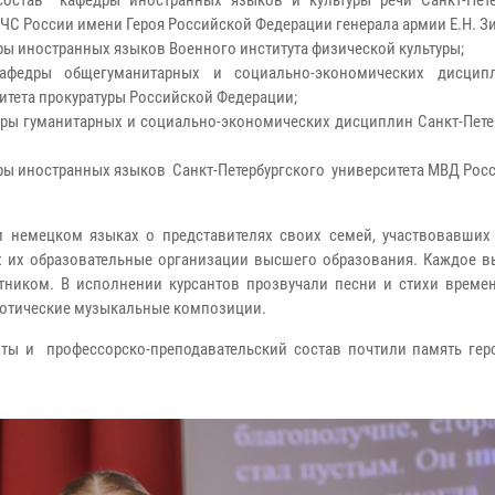
 состав кафедры иностранных языков и культуры речи Санкт-Пете
С России имени Героя Российской Федерации генерала армии Е.Н. З
ры иностранных языков Военного института физической культуры;
кафедры общегуманитарных и социально-экономических дисцип
итета прокуратуры Российской Федерации;
дры гуманитарных и социально-экономических дисциплин Санкт-Пете
ры иностранных языков Санкт-Петербургского университета МВД Росс
и немецком языках о представителях своих семей, участвовавших
их их образовательные организации высшего образования. Каждое в
тником. В исполнении курсантов прозвучали песни и стихи време
риотические музыкальные композиции.
енты и профессорско-преподавательский состав почтили память гер