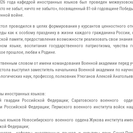
026 года кафедрой иностранных языков был проведен межвузовск
кто не забыт, ничто не забыто», посвященный 81-ой годовщине Побед
енной войне.
стол проводился в целях формирования у курсантов ценностного от
ды как к особому празднику в жизни каждого гражданина России, 
ской памяти, предоставления возможности реализовать свои знания
ном языке, воспитания государственного патриотизма, чувства г
кое прошлое, любви к Родине.
ственным словом от имени командования Военной академии перед у
 стола выступил заместитель начальника Военной академии по научн
ологических наук, профессор, полковник Утюганов Алексей Анатольев
ры иностранных языков:
й гвардии Российской Федерации; Саратовского военного орд
и Российской Федерации; Пермского военного института войск на
ных языков Новосибирского военного ордена Жукова института имен
ской Федерации;