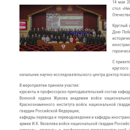
14 мая 2
стол «Ни
Отечеств
Круглый 
Дню Побе
историче
иностран
героичес
С привет
круглого
начальник научно-исследовательского центра доктор псих
В мероприятии приняли участие:
курсанты и профессорско-преподавательский состав кафед
Военной ордена Жукова академии войск национально
Краснознаменного института войск национальной гварди
гвардии Российской Федерации;
кафедры перевода и переводоведения и кафедры иностран
армии И.К. Яковлева войск национальной гвардии Россий