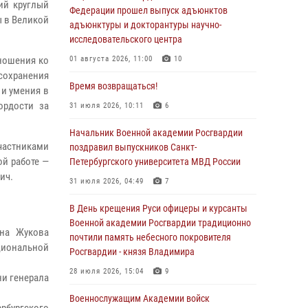
ий круглый
Федерации прошел выпуск адъюнктов
ы в Великой
адъюнктуры и докторантуры научно-
исследовательского центра
ношения ко
01 августа 2026, 11:00
10
сохранения
Время возвращаться!
 и умения в
ордости за
31 июля 2026, 10:11
6
Начальник Военной академии Росгвардии
частниками
поздравил выпускников Санкт-
ой работе —
Петербургского университета МВД России
ич.
31 июля 2026, 04:49
7
В День крещения Руси офицеры и курсанты
Военной академии Росгвардии традиционно
ена Жукова
почтили память небесного покровителя
циональной
Росгвардии - князя Владимира
28 июля 2026, 15:04
9
и генерала
Военнослужащим Академии войск