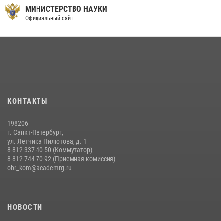
МИНИСТЕРСТВО НАУКИ
09 июля 2026, 11:58
9
Официальный сайт
Праздник семейного тепла и преданности
14 июля 2026, 14:15
9
На старт, внимание, марш!
09 июля 2026, 11:18
9
Помнить. Соответствовать. Действовать.
КОНТАКТЫ
14 июля 2026, 14:09
9
198206
г. Санкт-Петербург,
ул. Летчика Пилютова, д. 1
8-812-337-40-50 (Коммутатор)
8-812-744-70-92 (Приемная комиссия)
obr_kom@academrg.ru
НОВОСТИ