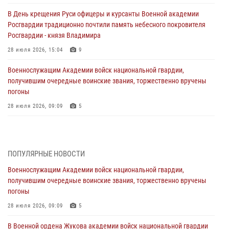
В День крещения Руси офицеры и курсанты Военной академии
Росгвардии традиционно почтили память небесного покровителя
Росгвардии - князя Владимира
28 июля 2026, 15:04
9
Военнослужащим Академии войск национальной гвардии,
получившим очередные воинские звания, торжественно вручены
погоны
28 июля 2026, 09:09
5
В Военной академии Росгвардии оглашены итоги абитуриентских
сборов 2026 года
27 июля 2026, 14:49
7
ПОПУЛЯРНЫЕ НОВОСТИ
Военнослужащим Академии войск национальной гвардии,
Военная академия информирует!
получившим очередные воинские звания, торжественно вручены
23 июля 2026, 04:51
погоны
Курсант Военной академии войск национальной гвардии принял
28 июля 2026, 09:09
5
участие в профориентационной встрече в Иверском городке
В Военной ордена Жукова академии войск национальной гвардии