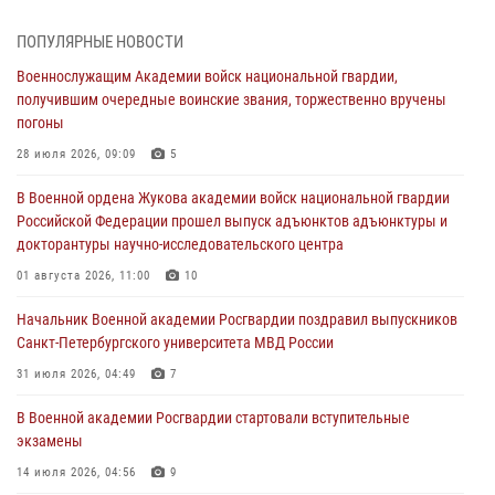
сборов 2026 года
27 июля 2026, 14:49
7
ПОПУЛЯРНЫЕ НОВОСТИ
Военнослужащим Академии войск национальной гвардии,
Военная академия информирует!
получившим очередные воинские звания, торжественно вручены
23 июля 2026, 04:51
погоны
Курсант Военной академии войск национальной гвардии принял
28 июля 2026, 09:09
5
участие в профориентационной встрече в Иверском городке
В Военной ордена Жукова академии войск национальной гвардии
22 июля 2026, 09:41
6
Российской Федерации прошел выпуск адъюнктов адъюнктуры и
докторантуры научно-исследовательского центра
Мастер‑класс по стрельбе: точность, тактика, профессионализм
01 августа 2026, 11:00
10
20 июля 2026, 11:17
8
Начальник Военной академии Росгвардии поздравил выпускников
108 лет со дня образования подразделений связи войск
Санкт-Петербургского университета МВД России
15 июля 2026, 17:03
31 июля 2026, 04:49
7
В Военной академии Росгвардии стартовали вступительные
экзамены
14 июля 2026, 04:56
9