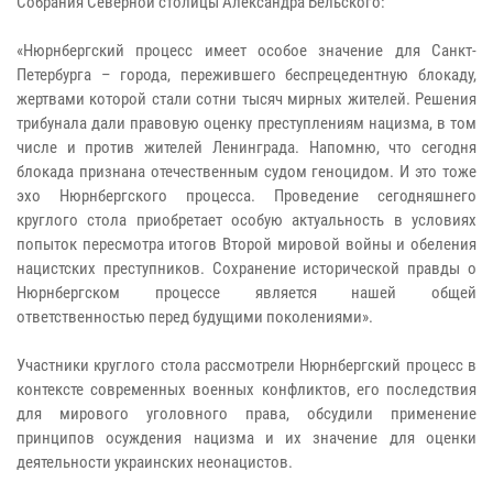
Собрания Северной столицы Александра Бельского:
«Нюрнбергский процесс имеет особое значение для Санкт-
Петербурга – города, пережившего беспрецедентную блокаду,
жертвами которой стали сотни тысяч мирных жителей. Решения
трибунала дали правовую оценку преступлениям нацизма, в том
числе и против жителей Ленинграда. Напомню, что сегодня
блокада признана отечественным судом геноцидом. И это тоже
эхо Нюрнбергского процесса. Проведение сегодняшнего
круглого стола приобретает особую актуальность в условиях
попыток пересмотра итогов Второй мировой войны и обеления
нацистских преступников. Сохранение исторической правды о
Нюрнбергском процессе является нашей общей
ответственностью перед будущими поколениями».
Участники круглого стола рассмотрели Нюрнбергский процесс в
контексте современных военных конфликтов, его последствия
для мирового уголовного права, обсудили применение
принципов осуждения нацизма и их значение для оценки
деятельности украинских неонацистов.