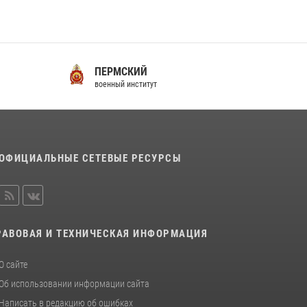
ПЕРМСКИЙ
С
военный институт
во
ОФИЦИАЛЬНЫЕ СЕТЕВЫЕ РЕСУРСЫ
РАВОВАЯ И ТЕХНИЧЕСКАЯ ИНФОРМАЦИЯ
О сайте
Об использовании информации сайта
Написать в редакцию об ошибках