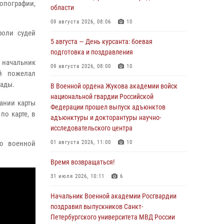
опографии,
области
09 августа 2026, 08:06
10
роли судей
5 августа — День курсанта: боевая
подготовка и поздравления
начальник
09 августа 2026, 08:00
10
й пожелал
иады.
В Военной ордена Жукова академии войск
национальной гвардии Российской
рании карты
Федерации прошел выпуск адъюнктов
по карте, в
адъюнктуры и докторантуры научно-
исследовательского центра
по военной
01 августа 2026, 11:00
10
Время возвращаться!
31 июля 2026, 10:11
6
Начальник Военной академии Росгвардии
поздравил выпускников Санкт-
Петербургского университета МВД России