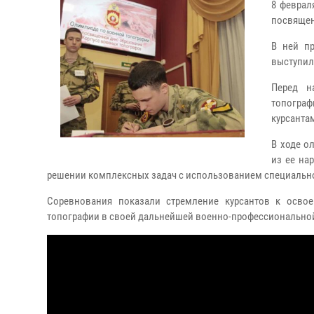
8 феврал
посвящен
В ней пр
выступил
Перед н
топогра
курсанта
В ходе о
из ее на
решении комплексных задач с использованием специальн
Соревнования показали стремление курсантов к осво
топографии в своей дальнейшей военно-профессиональной