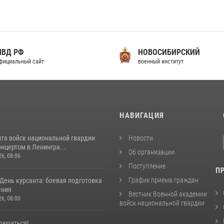
МВД РФ
НОВОСИБИРСКИЙ
фициальный сайт
военный институт
И
НАВИГАЦИЯ
нта войск национальной гвардии
Новости
нцертом в Ленингра...
Об организации
26, 08:06
Поступление
П
График приема граждан
 День курсанта: боевая подготовка
ения
Вестник Военной академии
26, 08:00
войск национальной гвардии
ращаться!