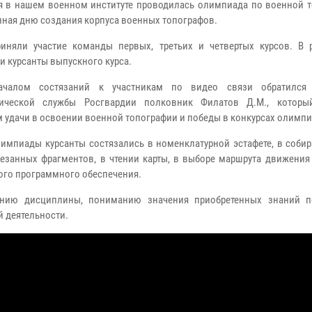
я в нашем военном институте проводилась олимпиада по военной т
ная дню создания корпуса военных топографов.
иняли участие команды первых, третьих и четвертых курсов. В 
и курсанты выпускного курса.
ачалом состязаний к участникам по видео связи обратился 
фической службы Росгвардии полковник Филатов Д.М., которы
м удачи в освоении военной топографии и победы в конкурсах олимп
лимпиады курсанты состязались в номенклатурной эстафете, в соби
резанных фрагментов, в чтении карты, в выборе маршрута движения 
ого программного обеспечения.
ению дисциплины, пониманию значения приобретенных знаний 
 деятельности.