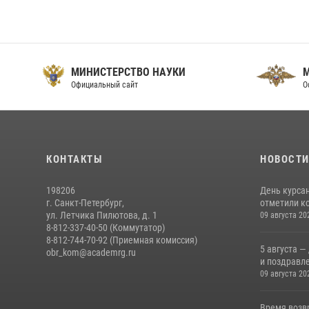
МИНИСТЕРСТВО НАУКИ
Официальный сайт
О
КОНТАКТЫ
НОВОСТ
198206
День курса
г. Санкт-Петербург,
отметили ко
ул. Летчика Пилютова, д. 1
09 августа 20
8-812-337-40-50 (Коммутатор)
8-812-744-70-92 (Приемная комиссия)
5 августа —
obr_kom@academrg.ru
и поздравл
09 августа 20
Время возв