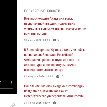
31 июля 2026, 04:49
7
ПОПУЛЯРНЫЕ НОВОСТИ
В День крещения Руси офицеры и курсанты
Военной академии Росгвардии традиционно
Военнослужащим Академии войск
почтили память небесного покровителя
национальной гвардии, получившим
Росгвардии - князя Владимира
очередные воинские звания, торжественно
вручены погоны
28 июля 2026, 15:04
9
28 июля 2026, 09:09
5
Военнослужащим Академии войск
национальной гвардии, получившим
В Военной ордена Жукова академии войск
очередные воинские звания, торжественно
национальной гвардии Российской
вручены погоны
Федерации прошел выпуск адъюнктов
адъюнктуры и докторантуры научно-
28 июля 2026, 09:09
5
исследовательского центра
В Военной академии Росгвардии оглашены
01 августа 2026, 11:00
10
итоги абитуриентских сборов 2026 года
Начальник Военной академии Росгвардии
27 июля 2026, 14:49
7
поздравил выпускников Санкт-
Петербургского университета МВД России
Военная академия информирует!
31 июля 2026, 04:49
7
23 июля 2026, 04:51