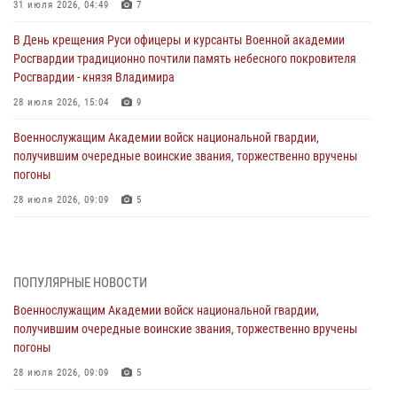
31 июля 2026, 04:49
7
В День крещения Руси офицеры и курсанты Военной академии
Росгвардии традиционно почтили память небесного покровителя
Росгвардии - князя Владимира
28 июля 2026, 15:04
9
Военнослужащим Академии войск национальной гвардии,
получившим очередные воинские звания, торжественно вручены
погоны
28 июля 2026, 09:09
5
В Военной академии Росгвардии оглашены итоги абитуриентских
сборов 2026 года
27 июля 2026, 14:49
7
ПОПУЛЯРНЫЕ НОВОСТИ
Военнослужащим Академии войск национальной гвардии,
Военная академия информирует!
получившим очередные воинские звания, торжественно вручены
23 июля 2026, 04:51
погоны
Курсант Военной академии войск национальной гвардии принял
28 июля 2026, 09:09
5
участие в профориентационной встрече в Иверском городке