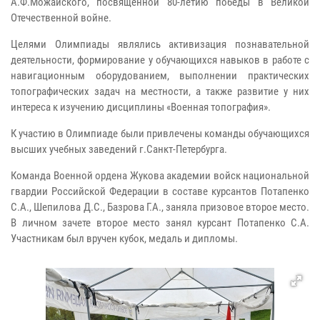
А.Ф.Можайского, посвященной 80-летию победы в Великой
Отечественной войне.
Целями Олимпиады являлись активизация познавательной
деятельности, формирование у обучающихся навыков в работе с
навигационным оборудованием, выполнении практических
топографических задач на местности, а также развитие у них
интереса к изучению дисциплины «Военная топография».
К участию в Олимпиаде были привлечены команды обучающихся
высших учебных заведений г.Санкт-Петербурга.
Команда Военной ордена Жукова академии войск национальной
гвардии Российской Федерации в составе курсантов Потапенко
С.А., Шепилова Д.С., Базрова Г.А., заняла призовое второе место.
В личном зачете второе место занял курсант Потапенко С.А.
Участникам был вручен кубок, медаль и дипломы.