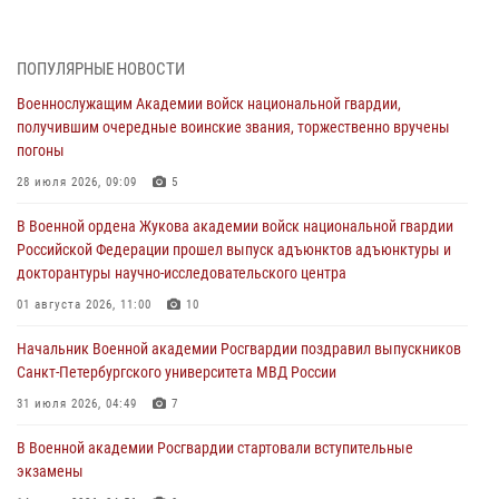
В Военной академии Росгвардии оглашены итоги абитуриентских
сборов 2026 года
27 июля 2026, 14:49
7
ПОПУЛЯРНЫЕ НОВОСТИ
Военнослужащим Академии войск национальной гвардии,
Военная академия информирует!
получившим очередные воинские звания, торжественно вручены
23 июля 2026, 04:51
погоны
Курсант Военной академии войск национальной гвардии принял
28 июля 2026, 09:09
5
участие в профориентационной встрече в Иверском городке
В Военной ордена Жукова академии войск национальной гвардии
22 июля 2026, 09:41
6
Российской Федерации прошел выпуск адъюнктов адъюнктуры и
докторантуры научно-исследовательского центра
Мастер‑класс по стрельбе: точность, тактика, профессионализм
01 августа 2026, 11:00
10
20 июля 2026, 11:17
8
Начальник Военной академии Росгвардии поздравил выпускников
108 лет со дня образования подразделений связи войск
Санкт-Петербургского университета МВД России
15 июля 2026, 17:03
31 июля 2026, 04:49
7
В Военной академии Росгвардии стартовали вступительные
экзамены