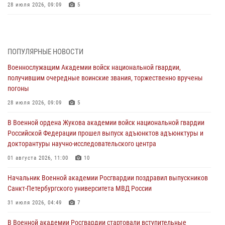
28 июля 2026, 09:09
5
В Военной академии Росгвардии оглашены итоги абитуриентских
сборов 2026 года
27 июля 2026, 14:49
7
ПОПУЛЯРНЫЕ НОВОСТИ
Военнослужащим Академии войск национальной гвардии,
Военная академия информирует!
получившим очередные воинские звания, торжественно вручены
23 июля 2026, 04:51
погоны
Курсант Военной академии войск национальной гвардии принял
28 июля 2026, 09:09
5
участие в профориентационной встрече в Иверском городке
В Военной ордена Жукова академии войск национальной гвардии
22 июля 2026, 09:41
6
Российской Федерации прошел выпуск адъюнктов адъюнктуры и
докторантуры научно-исследовательского центра
Мастер‑класс по стрельбе: точность, тактика, профессионализм
01 августа 2026, 11:00
10
20 июля 2026, 11:17
8
Начальник Военной академии Росгвардии поздравил выпускников
108 лет со дня образования подразделений связи войск
Санкт-Петербургского университета МВД России
15 июля 2026, 17:03
31 июля 2026, 04:49
7
В Военной академии Росгвардии стартовали вступительные