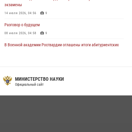
экзамены
14 июля 2026, 04:56
9
Разговор о будущем
08 июля 2026, 04:58
9
В Военной академии Росгвардии оглашены итоги абитуриентских
сборов 2026 года
27 июля 2026, 14:49
7
Тренировка с лучшими!
МИНИСТЕРСТВО НАУКИ
09 июля 2026, 11:58
9
Официальный сайт
Праздник семейного тепла и преданности
14 июля 2026, 14:15
9
На старт, внимание, марш!
09 июля 2026, 11:18
9
Помнить. Соответствовать. Действовать.